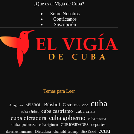
¿Qué es el Vigía de Cuba?
Sobre Nosotros
Contáctanos
Suscripción
Temas para Leer
cuba
Béisbol
bÉISBOL
Castrismo
cine
Apagones
cuba castrismo
cuba crisis
cuba béisbol
cuba gobierno
cuba dictadura
cuba miseria
cuba pobreza
deportes
cuba régimen
CURIOSIDADES
eeuu
donald trump
Dictadura
derechos humanos
díaz Canel