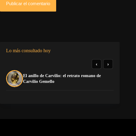
Publicar el comentario
Lo más consultado hoy
‹
›
El anillo de Carvilio: el retrato romano de
El
Carvilio Gemello