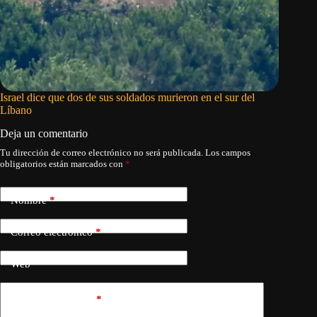
Israel dice que dos de sus soldados murieron en el sur del
La Casa
Líbano
Hegseth 
Deja un comentario
Tu dirección de correo electrónico no será publicada.
Los campos
obligatorios están marcados con
*
Nombre
*
Correo electrónico
*
Web
Añadir comentario
*