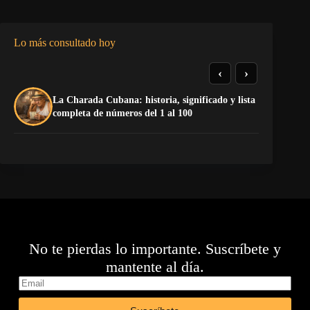
Lo más consultado hoy
‹
›
La Charada Cubana: historia, significado y lista
La
completa de números del 1 al 100
No te pierdas lo importante. Suscríbete y
mantente al día.