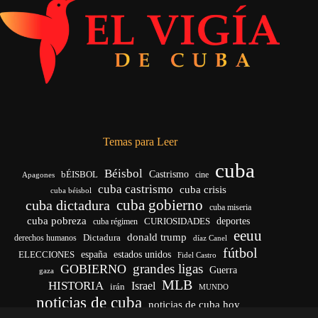
Temas para Leer
cuba
Béisbol
bÉISBOL
Castrismo
cine
Apagones
cuba castrismo
cuba crisis
cuba béisbol
cuba gobierno
cuba dictadura
cuba miseria
cuba pobreza
CURIOSIDADES
deportes
cuba régimen
eeuu
donald trump
Dictadura
derechos humanos
díaz Canel
fútbol
españa
ELECCIONES
estados unidos
Fidel Castro
grandes ligas
GOBIERNO
Guerra
gaza
MLB
HISTORIA
Israel
irán
MUNDO
noticias de cuba
noticias de cuba hoy