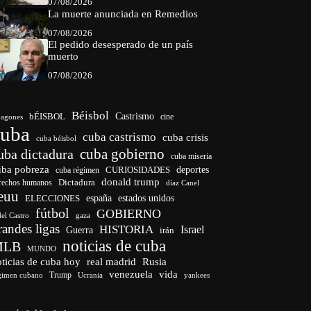
07/08/2026
La muerte anunciada en Remedios
07/08/2026
El pedido desesperado de un país
muerto
07/08/2026
Béisbol
bÉISBOL
Castrismo
cine
agones
cuba
cuba castrismo
cuba crisis
cuba béisbol
cuba gobierno
uba dictadura
cuba miseria
uba pobreza
CURIOSIDADES
deportes
cuba régimen
donald trump
Dictadura
rechos humanos
díaz Canel
euu
españa
ELECCIONES
estados unidos
fútbol
GOBIERNO
del Castro
gaza
randes ligas
HISTORIA
Israel
Guerra
irán
noticias de cuba
MLB
MUNDO
ticias de cuba hoy
real madrid
Rusia
venezuela
vida
Trump
gimen cubano
Ucrania
yankees