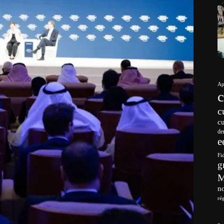
Ap
c
c
de
e
Fi
g
no
ré