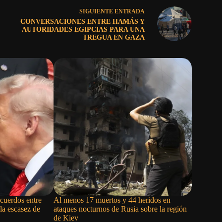
SIGUIENTE
ENTRADA
CONVERSACIONES ENTRE HAMÁS Y
AUTORIDADES EGIPCIAS PARA UNA
TREGUA EN GAZA
cuerdos entre
Al menos 17 muertos y 44 heridos en
La ONU b
la escasez de
ataques nocturnos de Rusia sobre la región
aunque el
de Kiev
en el Pal