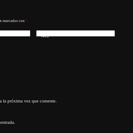
án marcados con
*
Web
a la próxima vez que comente.
 entrada.