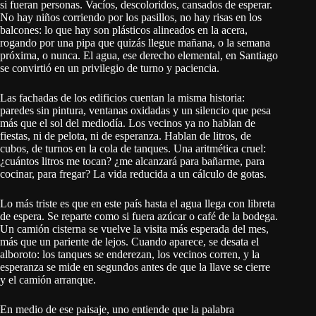
si fueran personas. Vacíos, descoloridos, cansados de esperar.
No hay niños corriendo por los pasillos, no hay risas en los
balcones: lo que hay son plásticos alineados en la acera,
rogando por una pipa que quizás llegue mañana, o la semana
próxima, o nunca. El agua, ese derecho elemental, en Santiago
se convirtió en un privilegio de turno y paciencia.
Las fachadas de los edificios cuentan la misma historia:
paredes sin pintura, ventanas oxidadas y un silencio que pesa
más que el sol del mediodía. Los vecinos ya no hablan de
fiestas, ni de pelota, ni de esperanza. Hablan de litros, de
cubos, de turnos en la cola de tanques. Una aritmética cruel:
¿cuántos litros me tocan? ¿me alcanzará para bañarme, para
cocinar, para fregar? La vida reducida a un cálculo de gotas.
Lo más triste es que en este país hasta el agua llega con libreta
de espera. Se reparte como si fuera azúcar o café de la bodega.
Un camión cisterna se vuelve la visita más esperada del mes,
más que un pariente de lejos. Cuando aparece, se desata el
alboroto: los tanques se enderezan, los vecinos corren, y la
esperanza se mide en segundos antes de que la llave se cierre
y el camión arranque.
En medio de ese paisaje, uno entiende que la palabra