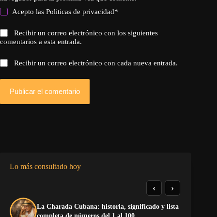
Acepto las
Politicas de privacidad
*
Recibir un correo electrónico con los siguientes
comentarios a esta entrada.
Recibir un correo electrónico con cada nueva entrada.
Publicar el comentario
Lo más consultado hoy
‹
›
La Charada Cubana: historia, significado y lista
El
completa de números del 1 al 100
de