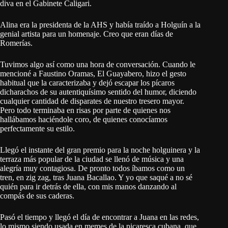
diva en el Gabinete Caligari.
Alina era la presidenta de la AHS y había traído a Holguín a la
genial artista para un homenaje. Creo que eran días de
Romerías.
Tuvimos algo así como una hora de conversación. Cuando le
mencioné a Faustino Oramas, El Guayabero, hizo el gesto
habitual que la caracterizaba y dejó escapar los pícaros
dicharachos de su autentiquísimo sentido del humor, diciendo
cualquier cantidad de disparates de nuestro tresero mayor.
Pero todo terminaba en risas por parte de quienes nos
hallábamos haciéndole coro, de quienes conocíamos
perfectamente su estilo.
Llegó el instante del gran premio para la noche holguinera y la
terraza más popular de la ciudad se llenó de música y una
alegría muy contagiosa. De pronto todos íbamos como un
tren, en zig zag, tras Juana Bacallao. Y yo que saqué a no sé
quién para ir detrás de ella, con mis manos danzando al
compás de sus caderas.
Pasó el tiempo y llegó el día de encontrar a Juana en las redes,
lo mismo siendo usada en memes de la picaresca cubana, que