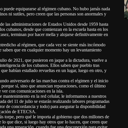
do puede equipararse al régimen cubano. No hubo jamás nada
finos ni sutiles, pero creen que las personas son anormales y
 de las administraciones de Estados Unidos desde 1959 hasta
a los cubanos, desde que comienzan en la escuela hasta en los
scasez, terminan por hacer mella y alojarse definitivamente en
 entredicho al régimen, que cada vez se siente más incómodo
rque saben que en cualquier momento hay un levantamiento
julio de 2021, que pusieron en jaque a la dictadura, vuelve a
inteligencia de los cubanos. Ellos saben que pueblo tras
 que habían estallado revueltas en un lugar, luego en otro, y
undo aniversario de las marchas contra el régimen y el inicio
n porque sí, sino que anuncian reparaciones, como el último
ver con comunicaciones en la isla.
e mantenimiento en la red celular, le informamos a nuestros
ada del 11 de julio se estarán realizando labores programadas
rror de concordancia y todo) para asegurar la disponibilidad
blicación de ETECSA.
s torpe, pero qué le importa al gobierno que dos millones de
lo que dice, si luego hay otros que lo hacen, que creen que
ada una reparación, cuando fue una desconexión para evitar