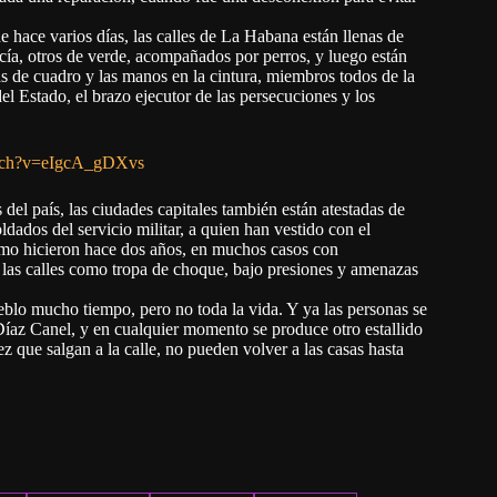
de hace varios días, las calles de La Habana están llenas de
cía, otros de verde, acompañados por perros, y luego están
as de cuadro y las manos en la cintura, miembros todos de la
el Estado, el brazo ejecutor de las persecuciones y los
atch?v=eIgcA_gDXvs
del país, las ciudades capitales también están atestadas de
ldados del servicio militar, a quien han vestido con el
omo hicieron hace dos años, en muchos casos con
 las calles como tropa de choque, bajo presiones y amenazas
eblo mucho tiempo, pero no toda la vida. Y ya las personas se
íaz Canel, y en cualquier momento se produce otro estallido
ez que salgan a la calle, no pueden volver a las casas hasta