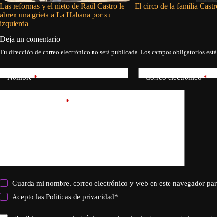
Las reformas y el nieto de Raúl Castro le
El circo de la familia Castr
abren una grieta a La Habana por su
izquierda
Deja un comentario
Tu dirección de correo electrónico no será publicada.
Los campos obligatorios est
Nombre
*
Correo electrónico
*
Añadir comentario
*
Guarda mi nombre, correo electrónico y web en este navegador par
Acepto las
Politicas de privacidad
*