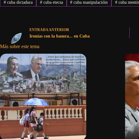
#
cuba dictadura
#
cuba etecsa
#
cuba manipulacióin
#
cuba mentir
ENTRADA
ANTERIOR
Ironías con la basura... en Cuba
Más sobre este tema