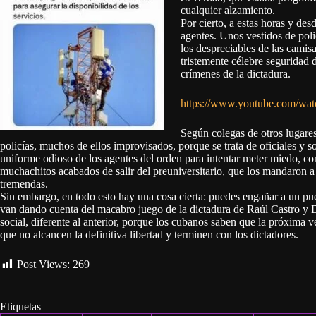
cualquier alzamiento.
Por cierto, a estas horas y des
agentes. Unos vestidos de poli
los despreciables de las camis
tristemente célebre seguridad d
crímenes de la dictadura.
https://www.youtube.com/w
Según colegas de otros lugares 
policías, muchos de ellos improvisados, porque se trata de oficiales y so
uniforme odioso de los agentes del orden para intentar meter miedo, c
muchachitos acabados de salir del preuniversitario, que los mandaron a
tremendas.
Sin embargo, en todo esto hay una cosa cierta: puedes engañar a un pu
van dando cuenta del macabro juego de la dictadura de Raúl Castro y D
social, diferente al anterior, porque los cubanos saben que la próxima v
que no alcancen la definitiva libertad y terminen con los dictadores.
Post Views:
269
Etiquetas