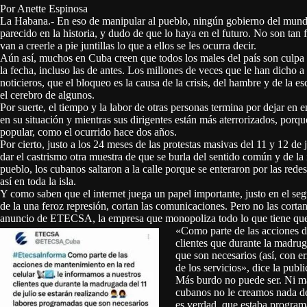
Por Anette Espinosa
La Habana.- En eso de manipular al pueblo, ningún gobierno del mun
parecido en la historia, y dudo de que lo haya en el futuro. No son tan 
van a creerle a pie juntillas lo que a ellos se les ocurra decir.
Aún así, muchos en Cuba creen que todos los males del país son culpa
la fecha, incluso las de antes. Los millones de veces que le han dicho 
noticieros, que el bloqueo es la causa de la crisis, del hambre y de la e
el cerebro de algunos.
Por suerte, el tiempo y la labor de otras personas termina por dejar en
en su situación y mientras sus dirigentes están más aterrorizados, po
popular, como el ocurrido hace dos años.
Por cierto, justo a los 24 meses de las protestas masivas del 11 y 12 de 
dar el castrismo otra muestra de que se burla del sentido común y de la 
pueblo, los cubanos saltaron a la calle porque se enteraron por las redes
así en toda la isla.
Y como saben que el internet juega un papel importante, justo en el seg
de la una feroz represión, cortan las comunicaciones. Pero no las corta
anuncio de ETECSA, la empresa que monopoliza todo lo que tiene que 
«Como parte de las acciones d
clientes que durante la madrug
que son necesarios (así, con e
de los servicios», dice la pu
Más burdo no puede ser. Ni má
cubanos no le creamos nada de 
es verdad, que estaba program