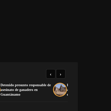
‹
›
Detenido presunto responsable de
La guerra y la arena acumul
asesinato de ganadero en
amenazan las pirámides de 
Guantánamo
en Sudán