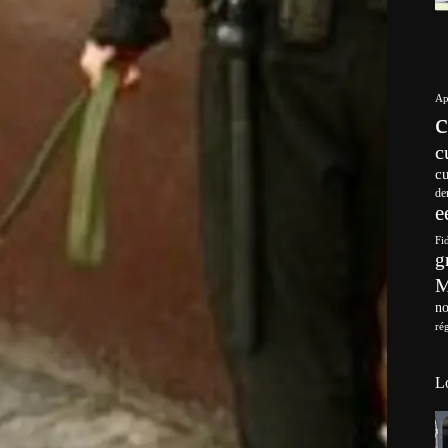
Ap
c
c
de
e
Fi
g
no
ré
L