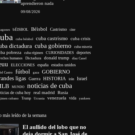
aprendieron nada
09/08/2026
Béisbol
bÉISBOL
Castrismo
cine
agones
cuba
cuba castrismo
cuba crisis
cuba béisbol
cuba gobierno
uba dictadura
cuba miseria
uba pobreza
deportes
cuba régimen
CURIOSIDADES
donald trump
Dictadura
rechos humanos
díaz Canel
euu
ELECCIONES
españa
estados unidos
fútbol
GOBIERNO
del Castro
gaza
randes ligas
HISTORIA
Israel
Guerra
irán
noticias de cuba
MLB
MUNDO
ticias de cuba hoy
real madrid
Rusia
venezuela
vida
Trump
gimen cubano
Ucrania
yankees
o más leído de la semana