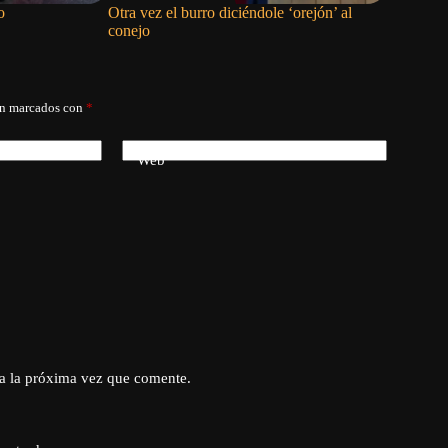
o
Otra vez el burro diciéndole ‘orejón’ al
Cuba, don
conejo
án marcados con
*
Web
a la próxima vez que comente.