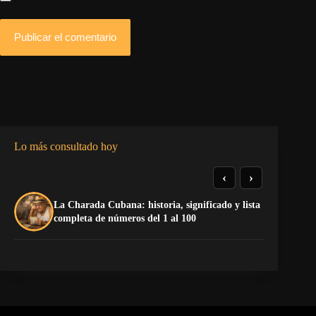
Publicar el comentario
Lo más consultado hoy
‹
›
La Charada Cubana: historia, significado y lista
Do
completa de números del 1 al 100
Es