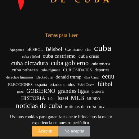
Temas para Leer
cuba
Béisbol
bÉISBOL
Castrismo
cine
Apagones
cuba castrismo
cuba crisis
cuba béisbol
cuba gobierno
cuba dictadura
cuba miseria
cuba pobreza
CURIOSIDADES
deportes
cuba régimen
eeuu
donald trump
Dictadura
derechos humanos
díaz Canel
fútbol
españa
ELECCIONES
estados unidos
Fidel Castro
grandes ligas
GOBIERNO
Guerra
gaza
MLB
HISTORIA
Israel
irán
MUNDO
noticias de cuba
noticias de cuba hoy
venezuela
real madrid
Rusia
Trump
régimen cubano
Ucrania
Usamos cookies para garantizar que te brindamos la mejor
vida
yankees
experiencia en nuestro periódico.
Copyright © 2026 - El Vigía de Cuba
Aceptar
No aceptar
Desarrollo, mantenimiento web y SEO por
Iván Calás
·