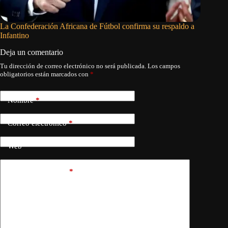
La Confederación Africana de Fútbol confirma su respaldo a
Jackson 
Infantino
sobre D
Deja un comentario
Tu dirección de correo electrónico no será publicada.
Los campos
obligatorios están marcados con
*
Nombre
*
Correo electrónico
*
Web
Añadir comentario
*