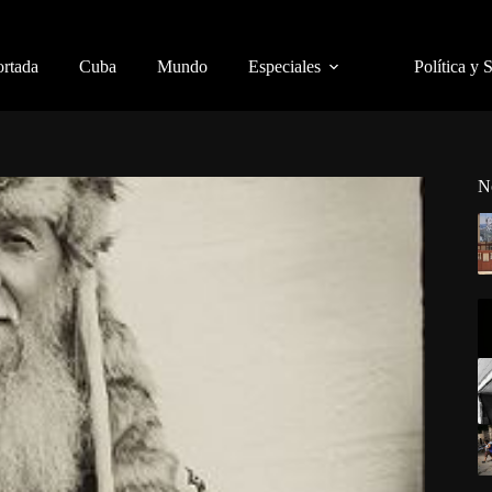
ortada
Cuba
Mundo
Especiales
Política y 
N