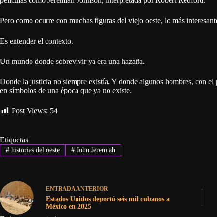
películas como Jeremiah Johnson, interpretada por Robert Redford.
Pero como ocurre con muchas figuras del viejo oeste, lo más interesante
Es entender el contexto.
Un mundo donde sobrevivir ya era una hazaña.
Donde la justicia no siempre existía. Y donde algunos hombres, con el 
en símbolos de una época que ya no existe.
Post Views:
54
Etiquetas
#
historias del oeste
#
John Jeremiah
ENTRADA
ANTERIOR
Estados Unidos deportó seis mil cubanos a
México en 2025