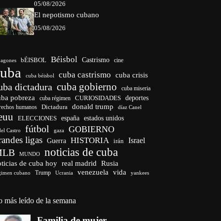
05/08/2026
El nepotismo cubano
05/08/2026
Béisbol
bÉISBOL
Castrismo
cine
agones
cuba
cuba castrismo
cuba crisis
cuba béisbol
cuba gobierno
uba dictadura
cuba miseria
uba pobreza
CURIOSIDADES
deportes
cuba régimen
donald trump
Dictadura
rechos humanos
díaz Canel
euu
españa
ELECCIONES
estados unidos
fútbol
GOBIERNO
del Castro
gaza
randes ligas
HISTORIA
Israel
Guerra
irán
noticias de cuba
MLB
MUNDO
ticias de cuba hoy
real madrid
Rusia
venezuela
vida
Trump
Ucrania
yankees
gimen cubano
o más leído de la semana