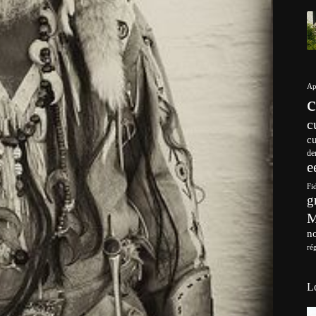
Ap
c
c
de
e
Fi
g
no
ré
L