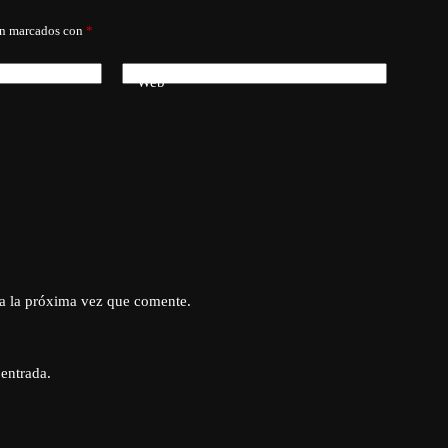
án marcados con
*
Web
a la próxima vez que comente.
 entrada.