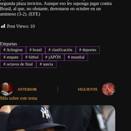
segunda plaza invictos. Aunque eso les suponga jugar contra
Brasil, al que, no obstante, derrotaron en octubre en un
amistoso (3-2). (EFE)
Post Views:
10
Etiquetas
#
Arlington
#
brasil
#
clasificación
#
deportes
#
empate
#
fútbol
#
jAPÓN
#
mundial
#
octavos de final
#
suecia
ANTERIOR
SIGUIENTE
Más sobre este tema