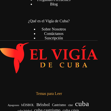
Blog
¿Qué es el Vigía de Cuba?
Sobre Nosotros
Contáctanos
Suscripción
Temas para Leer
cuba
Béisbol
bÉISBOL
Castrismo
cine
Apagones
cuba castrismo
cuba crisis
cuba béisbol