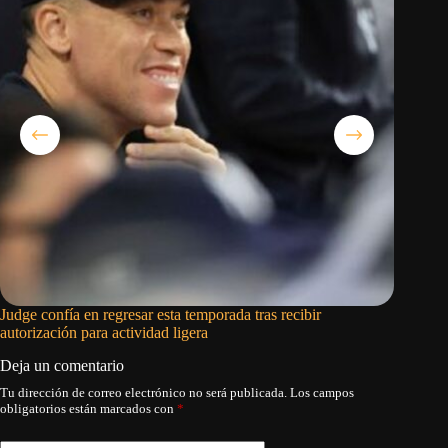
Judge confía en regresar esta temporada tras recibir
El barco
autorización para actividad ligera
Deja un comentario
Tu dirección de correo electrónico no será publicada.
Los campos
obligatorios están marcados con
*