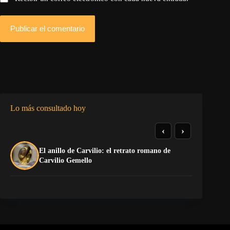
Publicar el comentario
Lo más consultado hoy
‹
›
El anillo de Carvilio: el retrato romano de
So
Carvilio Gemello