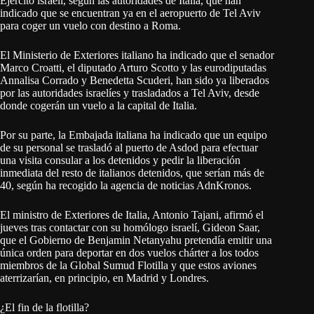
Ejército israelí, según las autoridades de Italia, que han
indicado que se encuentran ya en el aeropuerto de Tel Aviv
para coger un vuelo con destino a Roma.
El Ministerio de Exteriores italiano ha indicado que el senador
Marco Croatti, el diputado Arturo Scotto y las eurodiputadas
Annalisa Corrado y Benedetta Scuderi, han sido ya liberados
por las autoridades israelíes y trasladados a Tel Aviv, desde
donde cogerán un vuelo a la capital de Italia.
Por su parte, la Embajada italiana ha indicado que un equipo
de su personal se trasladó al puerto de Asdod para efectuar
una visita consular a los detenidos y pedir la liberación
inmediata del resto de italianos detenidos, que serían más de
40, según ha recogido la agencia de noticias AdnKronos.
El ministro de Exteriores de Italia, Antonio Tajani, afirmó el
jueves tras contactar con su homólogo israelí, Gideon Saar,
que el Gobierno de Benjamin Netanyahu pretendía emitir una
única orden para deportar en dos vuelos chárter a los todos
miembros de la Global Sumud Flotilla y que estos aviones
aterrizarían, en principio, en Madrid y Londres.
¿El fin de la flotilla?