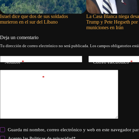
Israel dice que dos de sus soldados
La Casa Blanca niega desa
murieron en el sur del Líbano
Trump y Pete Hegseth por 
municiones en Irán
Deja un comentario
Tu dirección de correo electrónico no será publicada.
Los campos obligatorios est
Nombre
*
Correo electrónico
*
Añadir comentario
*
Guarda mi nombre, correo electrónico y web en este navegador par
Acepto las
Politicas de privacidad
*