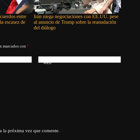
cuerdos entre
Irán niega negociaciones con EE.UU. pese
Trump afi
la escasez de
al anuncio de Trump sobre la reanudación
Irán se r
del diálogo
án marcados con
*
Web
a la próxima vez que comente.