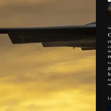
Ap
c
c
de
e
Fi
g
no
ré
L