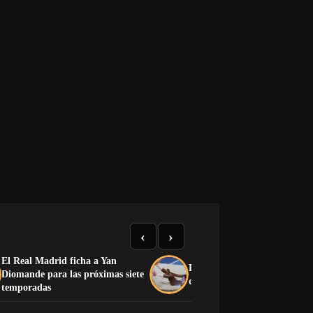
‹
›
El Real Madrid ficha a Yan
El medallero que el castrismo
Diomande para las próximas siete
quiere esconder
temporadas