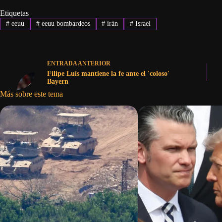
Etiquetas
#
eeuu
#
eeuu bombardeos
#
irán
#
Israel
ENTRADA
ANTERIOR
Filipe Luís mantiene la fe ante el 'coloso'
Bayern
Más sobre este tema