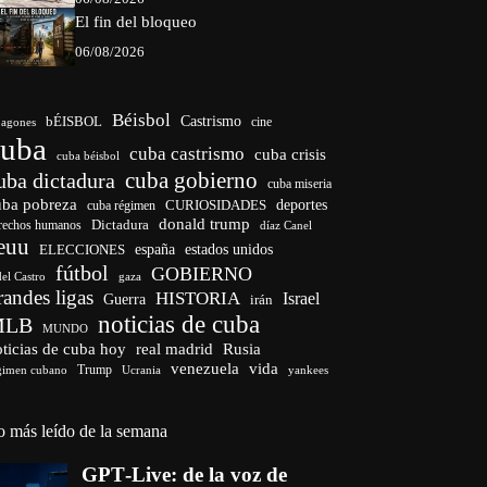
El fin del bloqueo
06/08/2026
Béisbol
bÉISBOL
Castrismo
cine
agones
cuba
cuba castrismo
cuba crisis
cuba béisbol
cuba gobierno
uba dictadura
cuba miseria
uba pobreza
CURIOSIDADES
deportes
cuba régimen
donald trump
Dictadura
rechos humanos
díaz Canel
euu
españa
ELECCIONES
estados unidos
fútbol
GOBIERNO
del Castro
gaza
randes ligas
HISTORIA
Israel
Guerra
irán
noticias de cuba
MLB
MUNDO
ticias de cuba hoy
real madrid
Rusia
venezuela
vida
Trump
gimen cubano
Ucrania
yankees
o más leído de la semana