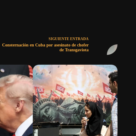
SIGUIENTE
ENTRADA
Consternación en Cuba por asesinato de chofer
de Transgaviota