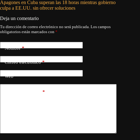
Apagones en Cuba superan las 18 horas mientras gobierno
La patrul
culpa a EE.UU. sin ofrecer soluciones
Deja un comentario
Tu dirección de correo electrónico no será publicada.
Los campos
obligatorios están marcados con
*
Nombre
*
Correo electrónico
*
Web
Añadir comentario
*