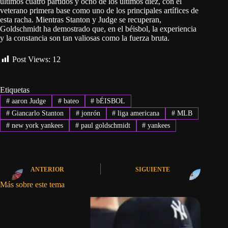
últimos cuatro partidos y ocho de los últimos diez, con el
veterano primera base como uno de los principales artífices de
esta racha. Mientras Stanton y Judge se recuperan,
Goldschmidt ha demostrado que, en el béisbol, la experiencia
y la constancia son tan valiosas como la fuerza bruta.
Post Views:
12
Etiquetas
#
aaron Judge
#
bateo
#
bÉISBOL
#
Giancarlo Stanton
#
jonrón
#
liga americana
#
MLB
#
new york yankees
#
paul goldschmidt
#
yankees
ANTERIOR
SIGUIENTE
Más sobre este tema