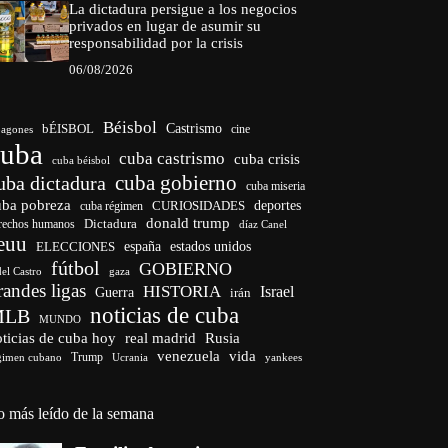
La dictadura persigue a los negocios
privados en lugar de asumir su
responsabilidad por la crisis
06/08/2026
Béisbol
bÉISBOL
Castrismo
cine
agones
cuba
cuba castrismo
cuba crisis
cuba béisbol
cuba gobierno
uba dictadura
cuba miseria
uba pobreza
CURIOSIDADES
deportes
cuba régimen
donald trump
Dictadura
rechos humanos
díaz Canel
euu
españa
ELECCIONES
estados unidos
fútbol
GOBIERNO
del Castro
gaza
randes ligas
HISTORIA
Israel
Guerra
irán
noticias de cuba
MLB
MUNDO
ticias de cuba hoy
real madrid
Rusia
venezuela
vida
Trump
gimen cubano
Ucrania
yankees
o más leído de la semana