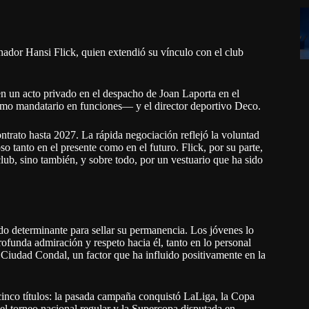
enador Hansi Flick, quien extendió su vínculo con el club
en un acto privado en el despacho de Joan Laporta en el
mo mandatario en funciones— y el director deportivo Deco.
ntrato hasta 2027. La rápida negociación reflejó la voluntad
o tanto en el presente como en el futuro. Flick, por su parte,
 club, sino también, y sobre todo, por un vestuario que ha sido
ido determinante para sellar su permanencia. Los jóvenes lo
ofunda admiración y respeto hacia él, tanto en lo personal
a Ciudad Condal, un factor que ha influido positivamente en la
cinco títulos: la pasada campaña conquistó LaLiga, la Copa
el torneo nacional regular y la Supercopa disputada en