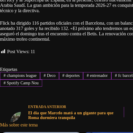
Arabia Saudí. La gran ambición para la temporada 2026-27 es conquist
técnico y la directiva.
Flick ha dirigido 116 partidos oficiales con el Barcelona, con un balan
anotado 317 goles y ha recibido 132. «El próximo año tendremos un equi
aseguró el domingo tras el encuentro contra el Betis. La renovación co
máximo trofeo continental.
Post Views:
11
Etiquetas
#
champions league
#
Deco
#
deportes
#
entrenador
#
fc barce
#
Spotify Camp Nou
ENTRADA
ANTERIOR
El día que Marcelo mató a un gigante para que
Roma durmiera tranquila
Más sobre este tema