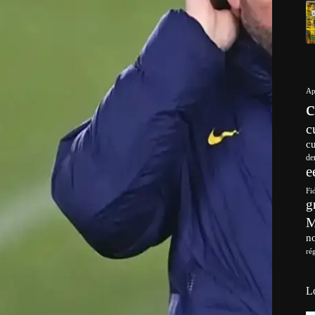
Ap
c
c
de
e
Fi
g
no
ré
L