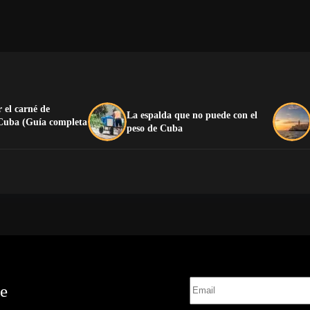
 el carné de
La espalda que no puede con el
 Cuba (Guía completa
peso de Cuba
te