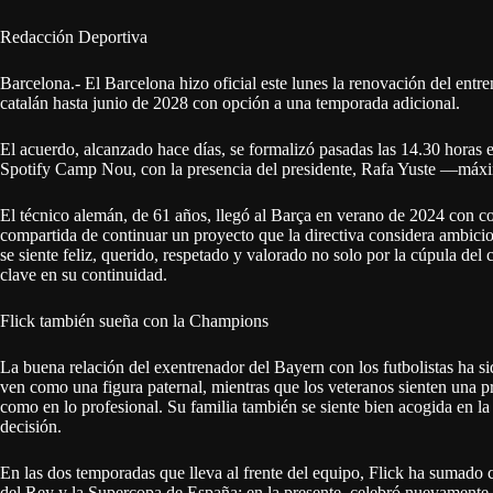
Redacción Deportiva
Barcelona.- El Barcelona hizo oficial este lunes la renovación del entr
catalán hasta junio de 2028 con opción a una temporada adicional.
El acuerdo, alcanzado hace días, se formalizó pasadas las 14.30 horas 
Spotify Camp Nou, con la presencia del presidente, Rafa Yuste —máxi
El técnico alemán, de 61 años, llegó al Barça en verano de 2024 con co
compartida de continuar un proyecto que la directiva considera ambicios
se siente feliz, querido, respetado y valorado no solo por la cúpula del
clave en su continuidad.
Flick también sueña con la Champions
La buena relación del exentrenador del Bayern con los futbolistas ha s
ven como una figura paternal, mientras que los veteranos sienten una pr
como en lo profesional. Su familia también se siente bien acogida en l
decisión.
En las dos temporadas que lleva al frente del equipo, Flick ha sumado 
del Rey y la Supercopa de España; en la presente, celebró nuevamente 