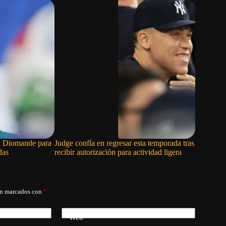
an Diomande para
Judge confía en regresar esta temporada tras
El Madrid
das
recibir autorización para actividad ligera
Rodri y M
Fiorentin
án marcados con
*
Web