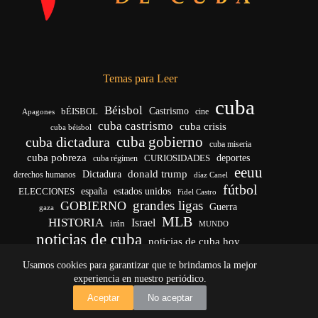
Temas para Leer
cuba
Béisbol
bÉISBOL
Castrismo
cine
Apagones
cuba castrismo
cuba crisis
cuba béisbol
cuba gobierno
cuba dictadura
cuba miseria
cuba pobreza
CURIOSIDADES
deportes
cuba régimen
eeuu
donald trump
Dictadura
derechos humanos
díaz Canel
fútbol
españa
ELECCIONES
estados unidos
Fidel Castro
grandes ligas
GOBIERNO
Guerra
gaza
MLB
HISTORIA
Israel
irán
MUNDO
noticias de cuba
noticias de cuba hoy
venezuela
real madrid
Rusia
Trump
régimen cubano
Ucrania
Usamos cookies para garantizar que te brindamos la mejor
vida
yankees
experiencia en nuestro periódico.
Copyright © 2026 - El Vigía de Cuba
Aceptar
No aceptar
Desarrollo, mantenimiento web y SEO por
Iván Calás
·
ivancalas.es