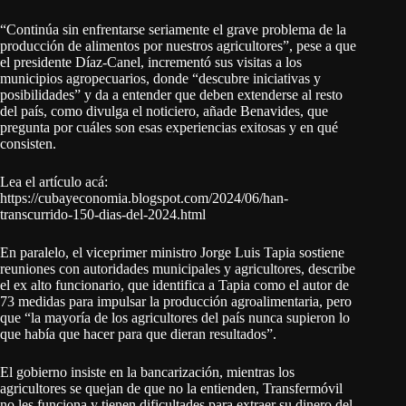
“Continúa sin enfrentarse seriamente el grave problema de la
producción de alimentos por nuestros agricultores”, pese a que
el presidente Díaz-Canel, incrementó sus visitas a los
municipios agropecuarios, donde “descubre iniciativas y
posibilidades” y da a entender que deben extenderse al resto
del país, como divulga el noticiero, añade Benavides, que
pregunta por cuáles son esas experiencias exitosas y en qué
consisten.
Lea el artículo acá:
https://cubayeconomia.blogspot.com/2024/06/han-
transcurrido-150-dias-del-2024.html
En paralelo, el viceprimer ministro Jorge Luis Tapia sostiene
reuniones con autoridades municipales y agricultores, describe
el ex alto funcionario, que identifica a Tapia como el autor de
73 medidas para impulsar la producción agroalimentaria, pero
que “la mayoría de los agricultores del país nunca supieron lo
que había que hacer para que dieran resultados”.
El gobierno insiste en la bancarización, mientras los
agricultores se quejan de que no la entienden, Transfermóvil
no les funciona y tienen dificultades para extraer su dinero del