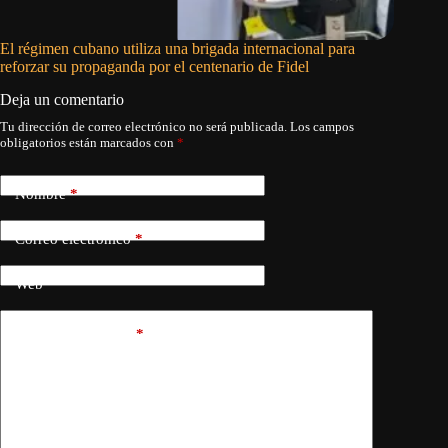
El régimen cubano utiliza una brigada internacional para
El pedid
reforzar su propaganda por el centenario de Fidel
Deja un comentario
Tu dirección de correo electrónico no será publicada.
Los campos
obligatorios están marcados con
*
Nombre
*
Correo electrónico
*
Web
Añadir comentario
*