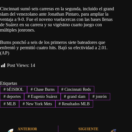
Cincinnati sumó seis carreras en la segunda, incluido el grand
slam del venezolano ante Jonathan Pintaro, para ampliar la
ventaja a 9-0. Fue el noveno vuelacercas con las bases llenas
de Suárez en su carrera y su vigésimo cuarto juego con
múltiples jonrones.
Burns ponchó a seis de los primeros siete bateadores que
enfrentó y permitió cuatro hits. Bajó su efectividad a 2.01.
(AP)
Post Views:
14
Etiquetas
#
bÉISBOL
#
Chase Burns
#
Cincinnati Reds
#
deportes
#
Eugenio Suárez
#
grand slam
#
jonrón
#
MLB
#
New York Mets
#
Resultados MLB
ANTERIOR
SIGUIENTE