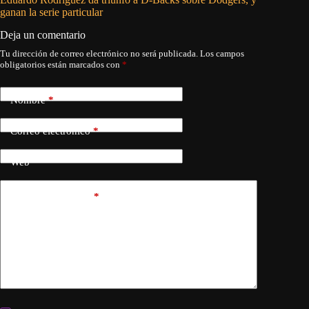
ganan la serie particular
la barri
Deja un comentario
Tu dirección de correo electrónico no será publicada.
Los campos
obligatorios están marcados con
*
Nombre
*
Correo electrónico
*
Web
Añadir comentario
*