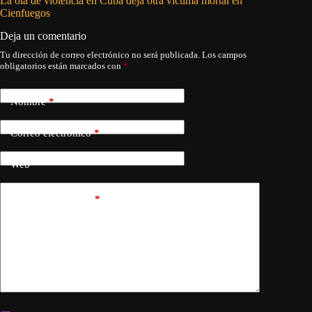
La ola de violencia en Cuba deja otra víctima mortal en
A la Gua
Cienfuegos
Deja un comentario
Tu dirección de correo electrónico no será publicada.
Los campos
obligatorios están marcados con
*
Nombre
*
Correo electrónico
*
Web
Añadir comentario
*