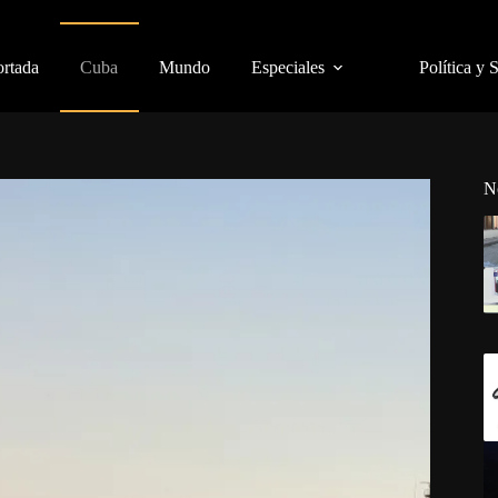
ortada
Cuba
Mundo
Especiales
Política y 
N