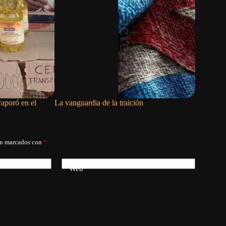
vaporó en el
La vanguardia de la traición
La metamo
salvador
án marcados con
*
Web