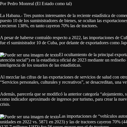
Por Pedro Monreal (El Estado como tal)
La Habana.- Tres puntos interesantes de la reciente estadística de com
puesto 10 de los suministradores de bienes, se ocultan las exportaciones
crecieron 138%, en tanto cayeron 70% las de tractores.
A pesar de haberse contraído respecto a 2022, las importaciones de 
fue el suministrador 10 de Cuba, por delante de exportadores como Jap
El ocultamiento de la principal expor
atención social”) en la estadística oficial de 2023 mediante un rediseño
inteligencia de los usuarios de las estadísticas.
Al mezclar las cifras de las exportaciones de servicios de salud con ot
“Servicios personales, culturales y recreativos”, se desacreditan, una 
Además, parecería que se modificó la anterior categoría “alojamiento, 
como indicador aproximado de ingresos por turismo, para crear la nueva
crisis.
Las importaciones de “vehículos auto
unidades en 2022 vs. 5871 en 2023) y las de tractores cayeron 70% (4
(125,7 millones USD) fue 56 veces mayor que el de tractores.