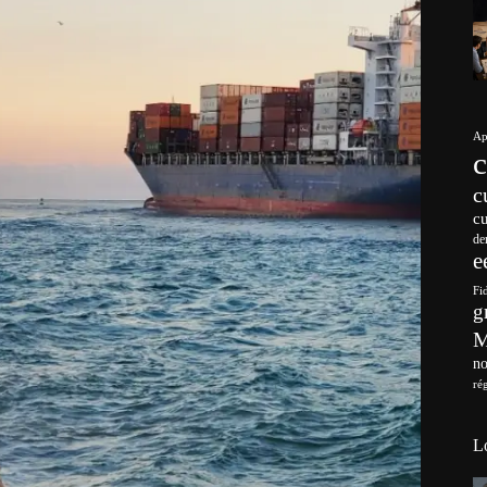
Ap
c
c
de
e
Fi
g
no
ré
L