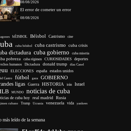
08/08/2026
El error de cometer un error
08/08/2026
Béisbol
bÉISBOL
Castrismo
cine
agones
cuba
cuba castrismo
cuba crisis
cuba béisbol
cuba gobierno
uba dictadura
cuba miseria
uba pobreza
deportes
cuba régimen
CURIOSIDADES
donald trump
Dictadura
rechos humanos
díaz Canel
euu
ELECCIONES
españa
estados unidos
fútbol
GOBIERNO
del Castro
gaza
randes ligas
HISTORIA
Israel
Guerra
irán
noticias de cuba
MLB
MUNDO
ticias de cuba hoy
real madrid
Rusia
venezuela
vida
Trump
gimen cubano
Ucrania
yankees
o más leído de la semana