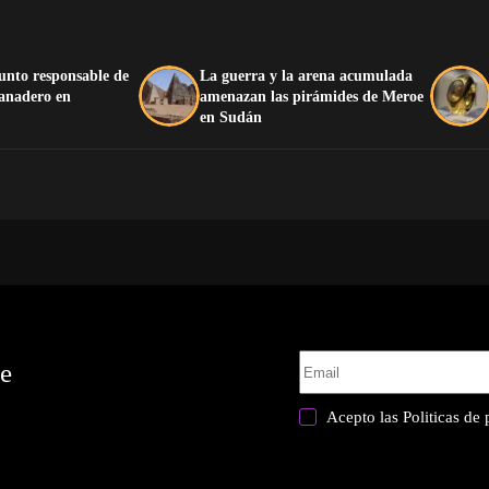
unto responsable de
La guerra y la arena acumulada
ganadero en
amenazan las pirámides de Meroe
en Sudán
te
Acepto las
Politicas de