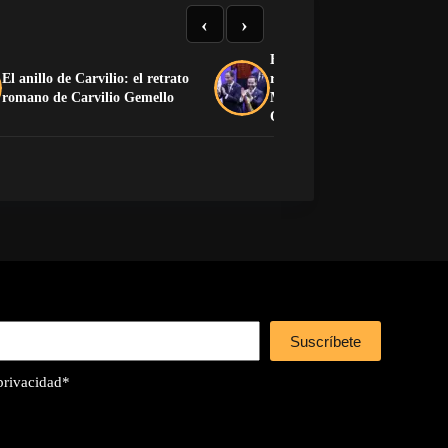
‹
›
El nuevo Gobierno de Colom
El anillo de Carvilio: el retrato
reconoce la soberanía de
romano de Carvilio Gemello
Marruecos sobre el Sáhara
Occidental
Suscríbete
 privacidad
*