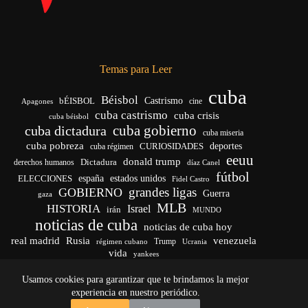
Temas para Leer
cuba
Béisbol
bÉISBOL
Castrismo
cine
Apagones
cuba castrismo
cuba crisis
cuba béisbol
cuba gobierno
cuba dictadura
cuba miseria
cuba pobreza
CURIOSIDADES
deportes
cuba régimen
eeuu
donald trump
Dictadura
derechos humanos
díaz Canel
fútbol
españa
ELECCIONES
estados unidos
Fidel Castro
grandes ligas
GOBIERNO
Guerra
gaza
MLB
HISTORIA
Israel
irán
MUNDO
noticias de cuba
noticias de cuba hoy
venezuela
real madrid
Rusia
Trump
Ucrania
régimen cubano
vida
yankees
Usamos cookies para garantizar que te brindamos la mejor
experiencia en nuestro periódico.
Fans of internet casino entertainment often explore skill-
Classic slot designs remain popular among online gaming
Classic fruit-themed slots remain part of nostalgic online
Copyright © 2026 - El Vigía de Cuba