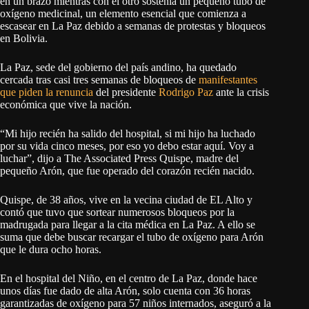
en un brazo mientras con el otro sostenía un pequeño tubo de
oxígeno medicinal, un elemento esencial que comienza a
escasear en La Paz debido a semanas de protestas y bloqueos
en Bolivia.
La Paz, sede del gobierno del país andino, ha quedado
cercada tras casi tres semanas de bloqueos de
manifestantes
que piden la renuncia
del presidente
Rodrigo Paz
ante la crisis
económica que vive la nación.
“Mi hijo recién ha salido del hospital, si mi hijo ha luchado
por su vida cinco meses, por eso yo debo estar aquí. Voy a
luchar”, dijo a The Associated Press Quispe, madre del
pequeño Arón, que fue operado del corazón recién nacido.
Quispe, de 38 años, vive en la vecina ciudad de EL Alto y
contó que tuvo que sortear numerosos bloqueos por la
madrugada para llegar a la cita médica en La Paz. A ello se
suma que debe buscar recargar el tubo de oxígeno para Arón
que le dura ocho horas.
En el hospital del Niño, en el centro de La Paz, donde hace
unos días fue dado de alta Arón, solo cuenta con 36 horas
garantizadas de oxígeno para 57 niños internados, aseguró a la