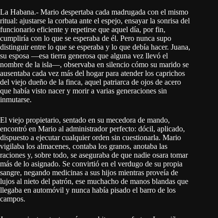
La Habana.- Mario despertaba cada madrugada con el mismo
ritual: ajustarse la corbata ante el espejo, ensayar la sonrisa del
funcionario eficiente y repetirse que aquel día, por fin,
cumpliría con lo que se esperaba de él. Pero nunca supo
distinguir entre lo que se esperaba y lo que debía hacer. Juana,
su esposa —esa tierra generosa que alguna vez llevó el
nombre de la isla—, observaba en silencio cómo su marido se
ausentaba cada vez más del hogar para atender los caprichos
del viejo dueño de la finca, aquel patriarca de ojos de acero
que había visto nacer y morir a varias generaciones sin
inmutarse.
El viejo propietario, sentado en su mecedora de mando,
encontró en Mario al administrador perfecto: dócil, aplicado,
dispuesto a ejecutar cualquier orden sin cuestionarla. Mario
vigilaba los almacenes, contaba los granos, anotaba las
raciones y, sobre todo, se aseguraba de que nadie osara tomar
más de lo asignado. Se convirtió en el verdugo de su propia
sangre, negando medicinas a sus hijos mientras proveía de
lujos al nieto del patrón, ese muchacho de manos blandas que
llegaba en automóvil y nunca había pisado el barro de los
campos.