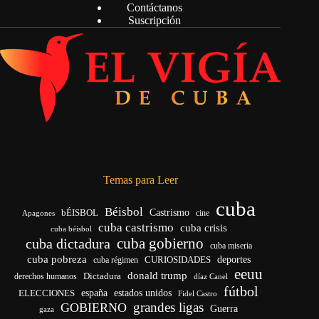
Contáctanos
Suscripción
Temas para Leer
cuba
Béisbol
bÉISBOL
Castrismo
cine
Apagones
cuba castrismo
cuba crisis
cuba béisbol
cuba gobierno
cuba dictadura
cuba miseria
cuba pobreza
CURIOSIDADES
deportes
cuba régimen
eeuu
donald trump
Dictadura
derechos humanos
díaz Canel
fútbol
españa
ELECCIONES
estados unidos
Fidel Castro
grandes ligas
GOBIERNO
Guerra
gaza