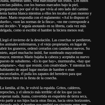
Juana, mientras tanto, veía marchitarse sus frutos. Los niños
crecían pálidos, con los huesos marcados bajo la piel,
preguntando por qué el tío que vivía al otro lado del camino
tenía harina blanca mientras a ellos les tocaba el pan moreno y
duro. Mario respondía con el reglamento: «Así lo dispuso el
dueño», «son las normas de la finca», «no me corresponde a
mí decidir». Y seguía anotando en su libreta, cada vez más
delgada, como si escribir el hambre la hiciera menos real.
Llegó el invierno de la desolación. Las cosechas se perdieron,
los animales enfermaron, y el viejo propietario, en lugar de
abrir los graneros, ordenó cerrarlos con candados nuevos. Su
nieto, aquel muchacho inútil, fue nombrado mayordomo
mayor, mientras Mario bajaba la cabeza y aceptaba su nuevo
puesto de subalterno. «Es lo que hay», murmuraba, «hay que
adaptarse», «hay que resistir, con creatividad». Y mientras los
habitantes de aquel lugar morían de hambre o eran
encarcelados, él pulía los zapatos del heredero para que
lucieran bien en la fiesta de la cosecha.
La familia, al fin, le volvió la espalda. Gritos, calderos,
reproches, y el silencio más terrible: el de los que ya no
esperan nada. Juana, convertida en esqueleto de tierra seca,
vio partir a sus hijos hacia otras fincas, hacia otros horizontes,
dejando atrás al hombre que prefirió ser sirviente antes que