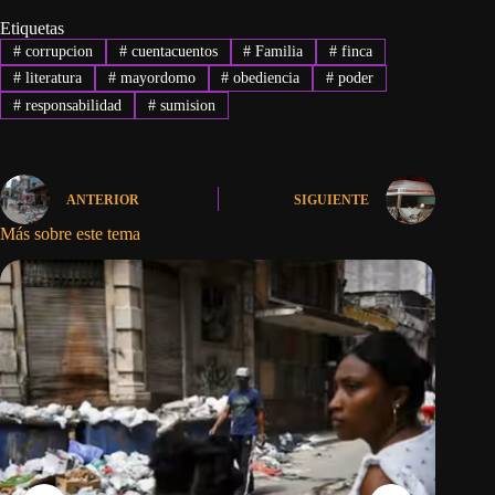
Etiquetas
#
corrupcion
#
cuentacuentos
#
Familia
#
finca
#
literatura
#
mayordomo
#
obediencia
#
poder
#
responsabilidad
#
sumision
ANTERIOR
SIGUIENTE
Más sobre este tema