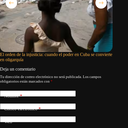
El orden de la injusticia: cuando el poder en Cuba se convierte
El nepo
en oligarquía
Deja un comentario
Tu dirección de correo electrónico no será publicada.
Los campos
obligatorios están marcados con
*
Nombre
*
Correo electrónico
*
Web