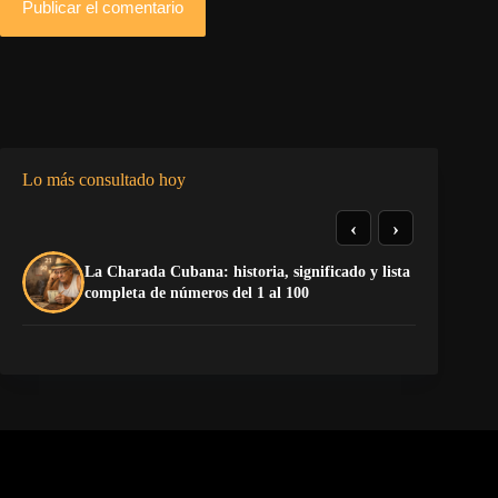
Publicar el comentario
Lo más consultado hoy
‹
›
La Charada Cubana: historia, significado y lista
De
completa de números del 1 al 100
ga