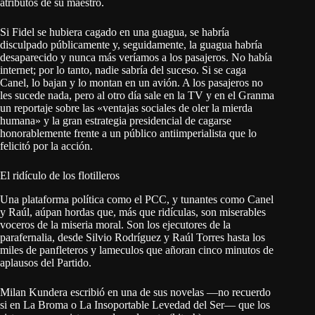
atributos de su maestro.
Si Fidel se hubiera cagado en una guagua, se habría
disculpado públicamente y, seguidamente, la guagua habría
desaparecido y nunca más veríamos a los pasajeros. No había
internet; por lo tanto, nadie sabría del suceso. Si se caga
Canel, lo bajan y lo montan en un avión. A los pasajeros no
les sucede nada, pero al otro día sale en la TV y en el Granma
un reportaje sobre las «ventajas sociales de oler la mierda
humana» y la gran estrategia presidencial de cagarse
honorablemente frente a un público antiimperialista que lo
felicitó por la acción.
El ridículo de los flotilleros
Una plataforma política como el PCC, y tunantes como Canel
y Raúl, aúpan hordas que, más que ridículas, son miserables
voceros de la miseria moral. Son los ejecutores de la
parafernalia, desde Silvio Rodríguez y Raúl Torres hasta los
miles de panfleteros y lameculos que añoran cinco minutos de
aplausos del Partido.
Milan Kundera escribió en una de sus novelas —no recuerdo
si en La Broma o La Insoportable Levedad del Ser— que los