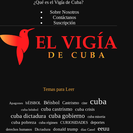
¿Qué es el Vigía de Cuba?
Sobre Nosotros
Contáctanos
Suscripción
Temas para Leer
cuba
Béisbol
bÉISBOL
Castrismo
cine
Apagones
cuba castrismo
cuba crisis
cuba béisbol
cuba gobierno
cuba dictadura
cuba miseria
cuba pobreza
deportes
cuba régimen
CURIOSIDADES
eeuu
donald trump
Dictadura
derechos humanos
díaz Canel