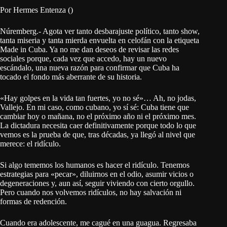
Por Hermes Entenza ()
Núremberg.- Agota ver tanto desbarajuste político, tanto show,
tanta miseria y tanta mierda envuelta en celofán con la etiqueta
Made in Cuba. Ya no me dan deseos de revisar las redes
sociales porque, cada vez que accedo, hay un nuevo
escándalo, una nueva razón para confirmar que Cuba ha
tocado el fondo más aberrante de su historia.
«Hay golpes en la vida tan fuertes, yo no sé»… Ah, no jodas,
Vallejo. En mi caso, como cubano, yo sí sé: Cuba tiene que
cambiar hoy o mañana, no el próximo año ni el próximo mes.
La dictadura necesita caer definitivamente porque todo lo que
vemos es la prueba de que, tras décadas, ya llegó al nivel que
merece: el ridículo.
Si algo tememos los humanos es hacer el ridículo. Tenemos
estrategias para «pecar», diluirnos en el odio, asumir vicios o
degeneraciones y, aun así, seguir viviendo con cierto orgullo.
Pero cuando nos volvemos ridículos, no hay salvación ni
formas de redención.
Cuando era adolescente, me cagué en una guagua. Regresaba