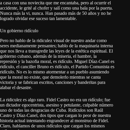
a casa con una noviecita que me encantaba, pero al ocurrir el
accidente, le grité al chofer y salí como una bala por la puerta.
Nunca más la vi, nunca. Han pasado más de 50 años y no he
logrado olvidar ese suceso tan lamentable.
Un gobierno ridículo
Pero no hablo de la ridiculez visual de nuestro andar como
seres medianamente pensantes; hablo de la maquinaria interna
que nos lleva a transgredir las leyes de la estética espiritual. El
gobierno cubano, además de la miseria, el hambre, la
represión y la bazofia moral, es ridículo. Miguel Díaz-Canel es
ridículo, el canciller Bruno es ridículo, el Partido Comunista es
ridículo. No es lo mismo atormentar a un pueblo asumiendo
que la moral no existe, que demolerlo mientras se canta
victoria y se fabrican escritos, canciones y banderitas para
alabar el desastre.
La ridiculez es algo raro. Fidel Castro no era un ridículo; fue
un dictador egocentrista, asesino y petulante, culpable número
uno de todas las desgracias de Cuba. Ridículos son Raúl
Castro y Díaz-Canel, dos tipos que cargan lo peor de nuestra
historia actual intentando engrandecer al monstruo de Fidel.
Claro, hablamos de unos ridículos que cargan los mismos