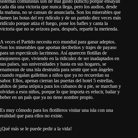
sistemas comunistas son de mal gusto (kitsch) porque ensayan
cada día una victoria que nunca llega, pero los audios, desde
la mañana, no se cansan de anunciarla. Son los miserables que
lamen las botas del rey ridículo y de un partido diez veces más
ridículo porque atiza el fuego, pone los bafles y canta la
victoria que no se avizora para, después, repartir la merienda.
A veces el Partido necesita eco mundial para ganar adeptos.
Son los miserables que aportan decibelios y trajes de payaso
para un espectáculo lacrimoso. Así aparecen flotillas de
mojoneros que, viviendo en la ridiculez de ser inadaptados en
sus países, sus universidades y hasta en sus hogares, se
enamoran de una isla destruida para sentir que son ángeles
cuando regalan galletitas a niños que ya no recuerdan su
sabor. Ellos, apenas cierran las puertas del hotel 5 estrellas,
ahítos de jama utópica para los cubanos de a pie, se marchan y
olvidan a esos niños, porque lo que importa es relucir, bailar y
beber en un país que ya no tiene nombre propio.
Es muy cómodo para los flotilleros visitar una isla con una
realidad que para ellos no existe.
¡Qué más se le puede pedir a la vida!