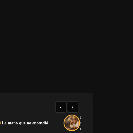
‹
›
La Charada Cubana: historia
La mano que no encendió
significado y lista completa d
números del 1 al 100