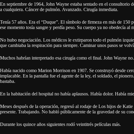
En septiembre de 1964, John Wayne estaba sentado en el consultorio 
a cualquiera. Cáncer de pulmón. Avanzado. Cirugía inmediata.
Tenía 57 años. Era el “Duque”. El símbolo de firmeza en más de 150 pe
ese momento tosía sangre y perdía peso. Su cuerpo ya no obedecía al m
No hubo negociación. Los médicos le extirparon todo el pulmón izquierd
que cambiaba la respiración para siempre. Caminar unos pasos se volv
Muchos habrían interpretado esa cirugía como el final. John Wayne no.
Había nacido como Marion Morrison en 1907. Se construyó desde cero. S
implacable. En la pantalla fue el agente de la ley, el soldado, el pioner
bastaba.
En la habitación del hospital no había aplausos. Había dolor. Había mie
Meses después de la operación, regresó al rodaje de Los hijos de Katie
presente. Trabajando. No habló públicamente de la gravedad de su condi
Durante los quince años siguientes rodó veintitrés películas más.