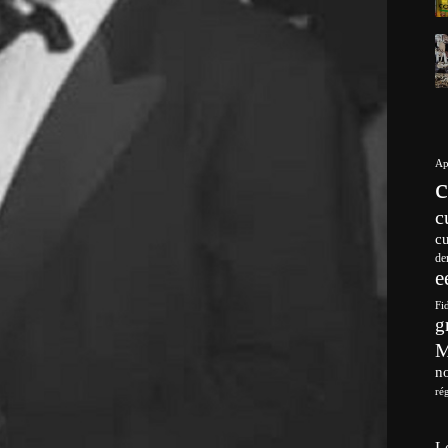
Ap
c
c
de
e
Fi
g
no
ré
L