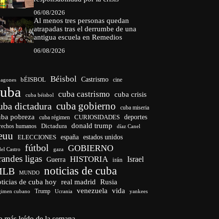
06/08/2026
Al menos tres personas quedan
atrapadas tras el derrumbe de una
antigua escuela en Remedios
06/08/2026
Béisbol
bÉISBOL
Castrismo
cine
agones
cuba
cuba castrismo
cuba crisis
cuba béisbol
cuba gobierno
uba dictadura
cuba miseria
uba pobreza
CURIOSIDADES
deportes
cuba régimen
donald trump
Dictadura
rechos humanos
díaz Canel
euu
españa
ELECCIONES
estados unidos
fútbol
GOBIERNO
del Castro
gaza
randes ligas
HISTORIA
Israel
Guerra
irán
noticias de cuba
MLB
MUNDO
ticias de cuba hoy
real madrid
Rusia
venezuela
vida
Trump
gimen cubano
Ucrania
yankees
o más leído de la semana