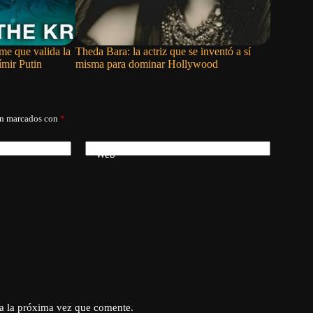
lme que valida la
Theda Bara: la actriz que se inventó a sí
Muere Chu
ímir Putin
misma para dominar Hollywood
acción y l
án marcados con
*
Web
a la próxima vez que comente.