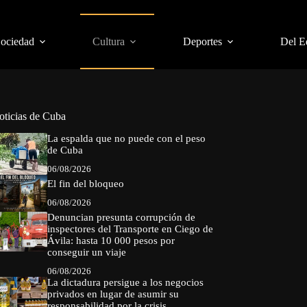
Sociedad
Cultura
Deportes
Del E
oticias de Cuba
La espalda que no puede con el peso
de Cuba
06/08/2026
El fin del bloqueo
06/08/2026
Denuncian presunta corrupción de
inspectores del Transporte en Ciego de
Ávila: hasta 10 000 pesos por
conseguir un viaje
06/08/2026
La dictadura persigue a los negocios
privados en lugar de asumir su
responsabilidad por la crisis