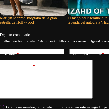
Marilyn Monroe: biografía de la gran
El mago del Kremlin: el fi
estrella de Hollywood
leyenda del autócrata Vlad
Deja un comentario
Tu dirección de correo electrónico no será publicada.
Los campos obligatorios est
Nombre
*
Correo electrónico
*
Añadir comentario
*
Guarda mi nombre, correo electrónico y web en este navegador par