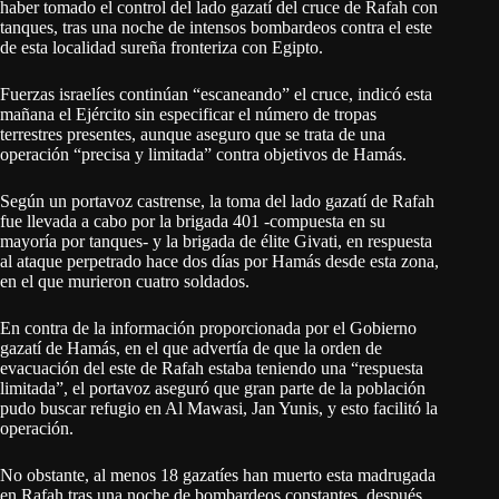
haber tomado el control del lado gazatí del cruce de Rafah con
tanques, tras una noche de intensos bombardeos contra el este
de esta localidad sureña fronteriza con Egipto.
Fuerzas israelíes continúan “escaneando” el cruce, indicó esta
mañana el Ejército sin especificar el número de tropas
terrestres presentes, aunque aseguro que se trata de una
operación “precisa y limitada” contra objetivos de Hamás.
Según un portavoz castrense, la toma del lado gazatí de Rafah
fue llevada a cabo por la brigada 401 -compuesta en su
mayoría por tanques- y la brigada de élite Givati, en respuesta
al ataque perpetrado hace dos días por Hamás desde esta zona,
en el que murieron cuatro soldados.
En contra de la información proporcionada por el Gobierno
gazatí de Hamás, en el que advertía de que la orden de
evacuación del este de Rafah estaba teniendo una “respuesta
limitada”, el portavoz aseguró que gran parte de la población
pudo buscar refugio en Al Mawasi, Jan Yunis, y esto facilitó la
operación.
No obstante, al menos 18 gazatíes han muerto esta madrugada
en Rafah tras una noche de bombardeos constantes, después