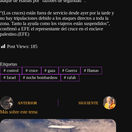
ataque de Hamás por “razones de seguridad” .
“(Los cruces) están fuera de servicio desde ayer por la tarde y
no hay tripulaciones debido a los ataques directos a toda la
zona. Tanto la ayuda como los viajeros están suspendidos”,
confirmó a EFE el representante del cruce en el enclave
palestino.(EFE)
Post Views:
185
Etiquetas
#
control
#
cruce
#
gaza
#
Guerra
#
Hamas
#
Israel
#
noche bombardeos
#
rafah
ANTERIOR
SIGUIENTE
Más sobre este tema