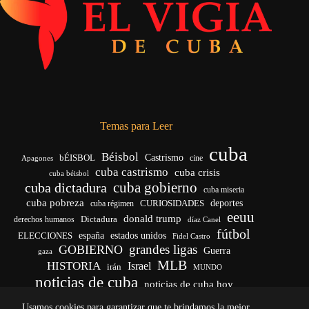
Temas para Leer
cuba
Béisbol
bÉISBOL
Castrismo
cine
Apagones
cuba castrismo
cuba crisis
cuba béisbol
cuba gobierno
cuba dictadura
cuba miseria
cuba pobreza
CURIOSIDADES
deportes
cuba régimen
eeuu
donald trump
Dictadura
derechos humanos
díaz Canel
fútbol
españa
ELECCIONES
estados unidos
Fidel Castro
grandes ligas
GOBIERNO
Guerra
gaza
MLB
HISTORIA
Israel
irán
MUNDO
noticias de cuba
noticias de cuba hoy
venezuela
real madrid
Rusia
Trump
régimen cubano
Ucrania
Usamos cookies para garantizar que te brindamos la mejor