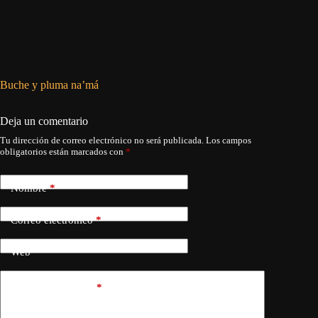
Buche y pluma na’má
El pedid
Deja un comentario
Tu dirección de correo electrónico no será publicada.
Los campos
obligatorios están marcados con
*
Nombre
*
Correo electrónico
*
Web
Añadir comentario
*