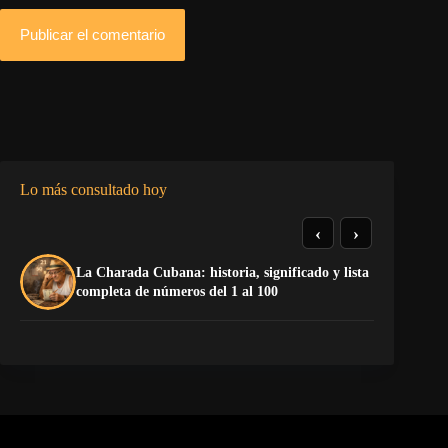
Publicar el comentario
Lo más consultado hoy
‹
›
La Charada Cubana: historia, significado y lista
El
completa de números del 1 al 100
de