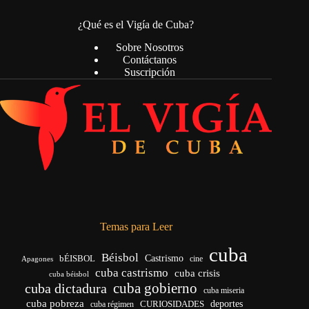
¿Qué es el Vigía de Cuba?
Sobre Nosotros
Contáctanos
Suscripción
Temas para Leer
cuba
Béisbol
bÉISBOL
Castrismo
cine
Apagones
cuba castrismo
cuba crisis
cuba béisbol
cuba gobierno
cuba dictadura
cuba miseria
cuba pobreza
deportes
cuba régimen
CURIOSIDADES