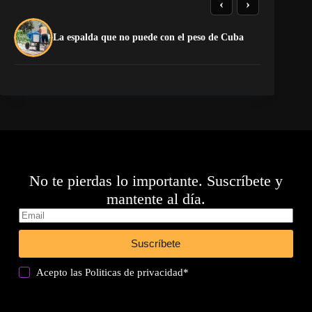
‹
›
El
La espalda que no puede con el peso de Cuba
pr
No te pierdas lo importante. Suscríbete y
mantente al día.
Suscríbete
Acepto las
Politicas de privacidad
*