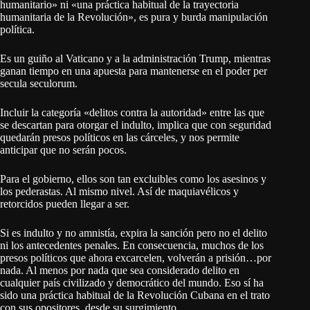
humanitario» ni «una práctica habitual de la trayectoria
humanitaria de la Revolución», es pura y burda manipulación
política.
Es un guiño al Vaticano y a la administración Trump, mientras
ganan tiempo en una apuesta para mantenerse en el poder per
secula seculorum.
Incluir la categoría «delitos contra la autoridad» entre las que
se descartan para otorgar el indulto, implica que con seguridad
quedarán presos políticos en las cárceles, y nos permite
anticipar que no serán pocos.
Para el gobierno, ellos son tan excluibles como los asesinos y
los pederastas. Al mismo nivel. Así de maquiavélicos y
retorcidos pueden llegar a ser.
Si es indulto y no amnistía, expira la sanción pero no el delito
ni los antecedentes penales. En consecuencia, muchos de los
presos políticos que ahora excarcelen, volverán a prisión…por
nada. Al menos por nada que sea considerado delito en
cualquier país civilizado y democrático del mundo. Eso sí ha
sido una práctica habitual de la Revolución Cubana en el trato
con sus opositores, desde su surgimiento.