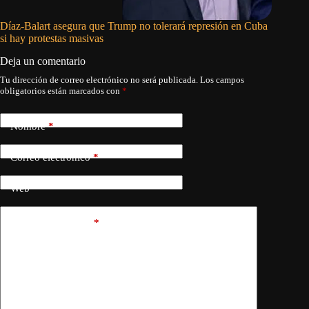
Díaz-Balart asegura que Trump no tolerará represión en Cuba
Una inju
si hay protestas masivas
Deja un comentario
Tu dirección de correo electrónico no será publicada.
Los campos
obligatorios están marcados con
*
Nombre
*
Correo electrónico
*
Web
Añadir comentario
*