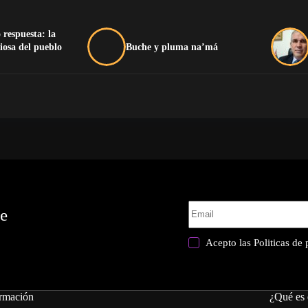
 respuesta: la
iosa del pueblo
Buche y pluma na’má
te
Acepto las
Politicas de
rmación
¿Qué es 