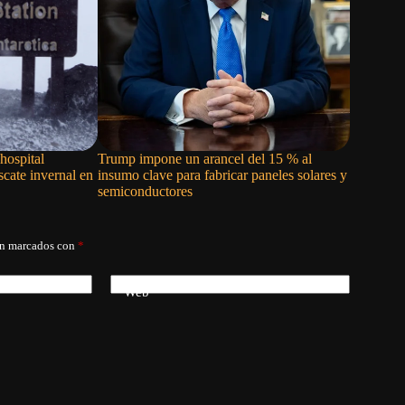
hospital
Trump impone un arancel del 15 % al
Migrante
scate invernal en
insumo clave para fabricar paneles solares y
acusan a 
semiconductores
África po
án marcados con
*
Web