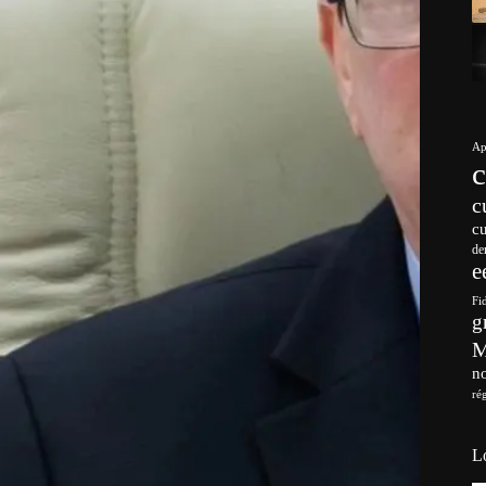
Ap
c
c
de
e
Fi
g
no
ré
L