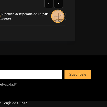
‹
›
El pedido desesperado de un país
La crítica que no devora: el
muerto
dilema de la oposición cuban
Suscríbete
 privacidad
*
el Vigía de Cuba?