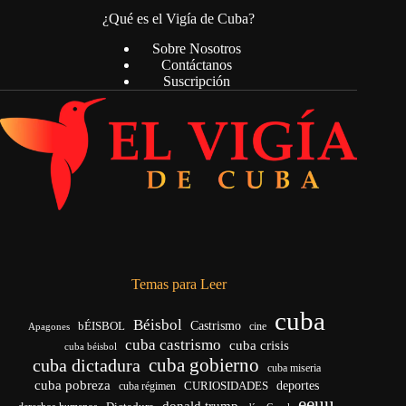
¿Qué es el Vigía de Cuba?
Sobre Nosotros
Contáctanos
Suscripción
Temas para Leer
cuba
Béisbol
bÉISBOL
Castrismo
cine
Apagones
cuba castrismo
cuba crisis
cuba béisbol
cuba gobierno
cuba dictadura
cuba miseria
cuba pobreza
deportes
cuba régimen
CURIOSIDADES
eeuu
donald trump