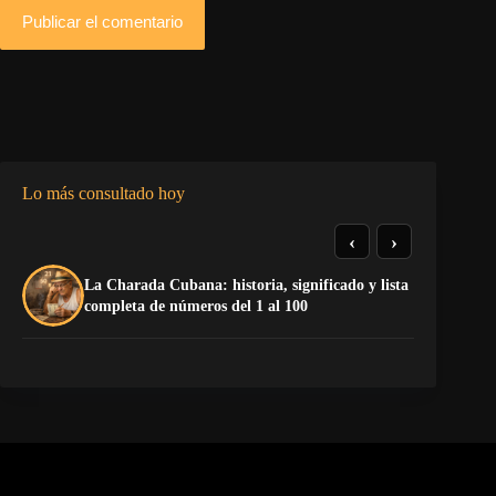
Publicar el comentario
Lo más consultado hoy
‹
›
De
La Charada Cubana: historia, significado y lista
do
completa de números del 1 al 100
Sa