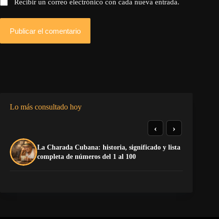
Recibir un correo electrónico con cada nueva entrada.
Publicar el comentario
Lo más consultado hoy
‹
›
La Charada Cubana: historia, significado y lista
El
completa de números del 1 al 100
de