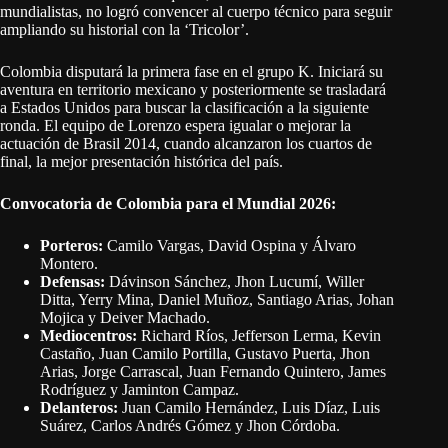
mundialistas, no logró convencer al cuerpo técnico para seguir
ampliando su historial con la ‘Tricolor’.
Colombia disputará la primera fase en el grupo K. Iniciará su
aventura en territorio mexicano y posteriormente se trasladará
a Estados Unidos para buscar la clasificación a la siguiente
ronda. El equipo de Lorenzo espera igualar o mejorar la
actuación de Brasil 2014, cuando alcanzaron los cuartos de
final, la mejor presentación histórica del país.
Convocatoria de Colombia para el Mundial 2026:
Porteros:
Camilo Vargas, David Ospina y Álvaro
Montero.
Defensas:
Dávinson Sánchez, Jhon Lucumí, Willer
Ditta, Yerry Mina, Daniel Muñoz, Santiago Arias, Johan
Mojica y Deiver Machado.
Mediocentros:
Richard Ríos, Jefferson Lerma, Kevin
Castaño, Juan Camilo Portilla, Gustavo Puerta, Jhon
Arias, Jorge Carrascal, Juan Fernando Quintero, James
Rodríguez y Jaminton Campaz.
Delanteros:
Juan Camilo Hernández, Luis Díaz, Luis
Suárez, Carlos Andrés Gómez y Jhon Córdoba.