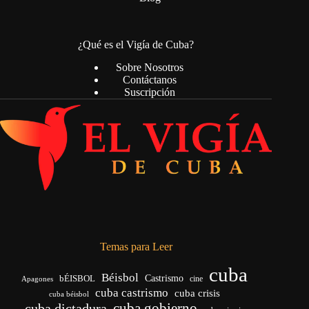
¿Qué es el Vigía de Cuba?
Sobre Nosotros
Contáctanos
Suscripción
Temas para Leer
cuba
Béisbol
bÉISBOL
Castrismo
cine
Apagones
cuba castrismo
cuba crisis
cuba béisbol
cuba gobierno
cuba dictadura