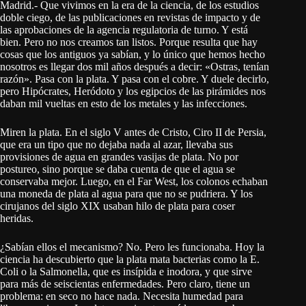
Madrid.- Que vivimos en la era de la ciencia, de los estudios
doble ciego, de las publicaciones en revistas de impacto y de
las aprobaciones de la agencia regulatoria de turno. Y está
bien. Pero no nos creamos tan listos. Porque resulta que hay
cosas que los antiguos ya sabían, y lo único que hemos hecho
nosotros es llegar dos mil años después a decir: «Ostras, tenían
razón». Pasa con la plata. Y pasa con el cobre. Y duele decirlo,
pero Hipócrates, Heródoto y los egipcios de las pirámides nos
daban mil vueltas en esto de los metales y las infecciones.
Miren la plata. En el siglo V antes de Cristo, Ciro II de Persia,
que era un tipo que no dejaba nada al azar, llevaba sus
provisiones de agua en grandes vasijas de plata. No por
postureo, sino porque se daba cuenta de que el agua se
conservaba mejor. Luego, en el Far West, los colonos echaban
una moneda de plata al agua para que no se pudriera. Y los
cirujanos del siglo XIX usaban hilo de plata para coser
heridas.
¿Sabían ellos el mecanismo? No. Pero les funcionaba. Hoy la
ciencia ha descubierto que la plata mata bacterias como la E.
Coli o la Salmonella, que es insípida e inodora, y que sirve
para más de seiscientas enfermedades. Pero claro, tiene un
problema: en seco no hace nada. Necesita humedad para