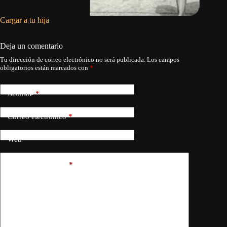
Cargar a tu hija
La flech
Deja un comentario
Tu dirección de correo electrónico no será publicada.
Los campos
obligatorios están marcados con
*
Nombre
*
Correo electrónico
*
Web
Añadir comentario
*