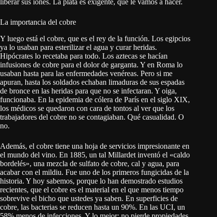
liberar sus iones. La plata es exigente, qué le vamos a hacer.
La importancia del cobre
Y luego está el cobre, que es el rey de la función. Los egipcios
ya lo usaban para esterilizar el agua y curar heridas.
Hipócrates lo recetaba para todo. Los aztecas se hacían
infusiones de cobre para el dolor de garganta. Y en Roma lo
usaban hasta para las enfermedades venéreas. Pero si me
apuran, hasta los soldados echaban limaduras de sus espadas
de bronce en las heridas para que no se infectaran. Y oiga,
funcionaba. En la epidemia de cólera de París en el siglo XIX,
los médicos se quedaron con cara de tontos al ver que los
trabajadores del cobre no se contagiaban. Qué casualidad. O
no.
Además, el cobre tiene una hoja de servicios impresionante en
el mundo del vino. En 1885, un tal Millardet inventó el «caldo
bordelés», una mezcla de sulfato de cobre, cal y agua, para
acabar con el mildiu. Fue uno de los primeros fungicidas de la
historia. Y hoy sabemos, porque lo han demostrado estudios
recientes, que el cobre es el material en el que menos tiempo
sobrevive el bicho que ustedes ya saben. En superficies de
cobre, las bacterias se reducen hasta un 90%. En las UCI, un
58% menos de infecciones. Y lo mejor: no pierde propiedades