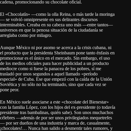
cadena, promocionando su chocolate oficial.
El «Chocolatín» —como la olla Reina, o más tarde la moringa
— se volvió omnipresente en sus delirantes discursos
interminables. Creaba en su cabeza uno más —entre tantos—
universos en que la penosa situación de la ciudadanía se
arreglaba como por milagro.
Aunque México ni por asomo se acerca a la crisis cubana, ni
el producto que la presidenta Sheinbaum pone tanto énfasis en
promocionar es el único en el mercado. Sin embargo, el uso
de los medios oficiales para hacer publicidad a un producto
mediocre como si fuese la panacea de los pobres, sí me
trasladó por unos segundos a aquel llamado «período
especial» de Cuba. Ese que empezó con la caída de la Unión
Soviética y no sólo no ha terminado, sino que cada vez se
pone peor.
En México suele asociarse a este «chocolate del Bienestar»
con la familia López, con los hijos del ex-presidente (o todavía
presidente tras bambalinas, quién sabe). Son unos muchachos
célebres —además de por ser unos privilegiados mequetrefes
— por ser dueños de una industria y marca de, casualmente,
¡chocolates!… Nunca han salido a desmentir tales rumores, y