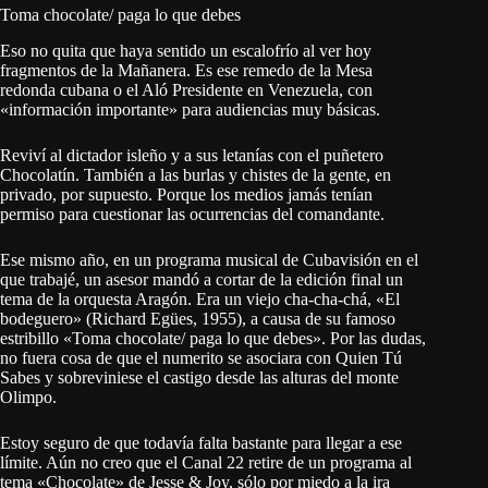
Toma chocolate/ paga lo que debes
Eso no quita que haya sentido un escalofrío al ver hoy
fragmentos de la Mañanera. Es ese remedo de la Mesa
redonda cubana o el Aló Presidente en Venezuela, con
«información importante» para audiencias muy básicas.
Reviví al dictador isleño y a sus letanías con el puñetero
Chocolatín. También a las burlas y chistes de la gente, en
privado, por supuesto. Porque los medios jamás tenían
permiso para cuestionar las ocurrencias del comandante.
Ese mismo año, en un programa musical de Cubavisión en el
que trabajé, un asesor mandó a cortar de la edición final un
tema de la orquesta Aragón. Era un viejo cha-cha-chá, «El
bodeguero» (Richard Egües, 1955), a causa de su famoso
estribillo «Toma chocolate/ paga lo que debes». Por las dudas,
no fuera cosa de que el numerito se asociara con Quien Tú
Sabes y sobreviniese el castigo desde las alturas del monte
Olimpo.
Estoy seguro de que todavía falta bastante para llegar a ese
límite. Aún no creo que el Canal 22 retire de un programa al
tema «Chocolate» de Jesse & Joy, sólo por miedo a la ira