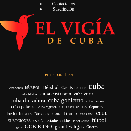
Contáctanos
Suscripción
Temas para Leer
cuba
Béisbol
bÉISBOL
Castrismo
cine
Apagones
cuba castrismo
cuba crisis
cuba béisbol
cuba gobierno
cuba dictadura
cuba miseria
cuba pobreza
deportes
cuba régimen
CURIOSIDADES
eeuu
donald trump
Dictadura
derechos humanos
díaz Canel
fútbol
ELECCIONES
españa
estados unidos
Fidel Castro
grandes ligas
GOBIERNO
Guerra
gaza