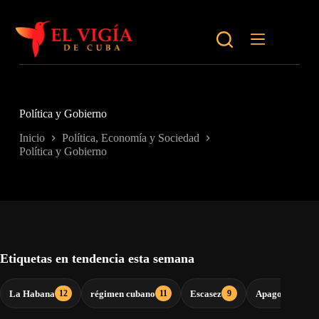
Saltar
al
contenido
Política y Gobierno
Inicio
Política, Economía y Sociedad
Política y Gobierno
Etiquetas en tendencia esta semana
La Habana
régimen cubano
Escasez
Apagones
12
11
9
9