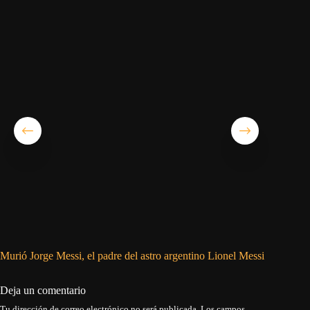
Murió Jorge Messi, el padre del astro argentino Lionel Messi
Detenido
Guantá
Deja un comentario
Tu dirección de correo electrónico no será publicada.
Los campos