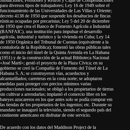
Jubilaciones, Pensiones y Retiros y Cajas de Compensaciones
para diversos tipos de trabajadores; Ley 16 de 1949 sobre el
funcionamiento de las Universidades de Las Villas y Oriente;
decreto 4138 de 1950 que suspende los desahucios de fincas
rústicas ocupadas por precaristas; Ley 5 del 20 de diciembre
de 1950 que crea el Banco de Fomento Agrícola a Industrial
(BANFAIC), una institución para impulsar el desarrollo
agrícola, industrial y turístico y la vivienda en Cuba; Ley 14
de 1950 Orgánica del Tribunal de Cuentas (equivalente a la
contraloría de la República); fomentó las obras públicas tales
como el inicio del túnel de la Quinta Avenida en La Habana
(1951) y de la construcción de la actual Biblioteca Nacional
«José Martí»; gestó el proyecto de la Plaza Cívica; en su
gobierno se creó la Compañía de Fomento del Túnel de La
Habana S. A; se construyeron vías, acueductos y
alcantarillados; carreteras en la costa norte; se adoptaron
medidas para proteger con precios mínimos varias
producciones nacionales; se obligó a los propietarios de tierras
sin cultivar a arrendarlas; implantó el comercio libre en los
bateyes azucareros en los que antes solo se podía comprar em
las tiendas de los propietarios de los ingenios; etc. Durante su
mandato se inauguró la televisión, siendo el segundo país del
continente americano en disfrutar de este servicio.
De acuerdo con los datos del Maddison Project de la