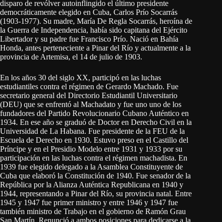
disparo de revólver autoinflingido el último presidente
democráticamente elegido en Cuba, Carlos Prío Socarrás
(1903-1977). Su madre, María De Regla Socarrás, heroína de
la Guerra de Independencia, había sido capitana del Ejército
Libertador y su padre fue Francisco Prío. Nació en Bahía
Honda, antes perteneciente a Pinar del Río y actualmente a la
provincia de Artemisa, el 14 de julio de 1903.
En los años 30 del siglo XX, participó en las luchas
estudiantiles contra el régimen de Gerardo Machado. Fue
secretario general del Directorio Estudiantil Universitario
(DEU) que se enfrentó al Machadato y fue uno uno de los
fundadores del Partido Revolucionario Cubano Auténtico en
1934. En ese año se graduó de Doctor en Derecho Civil en la
Universidad de La Habana. Fue presidente de la FEU de la
Escuela de Derecho en 1930. Estuvo preso en el Castillo del
Príncipe y en el Presidio Modelo entre 1931 y 1933 por su
participación en las luchas contra el régimen machadista. En
1939 fue elegido delegado a la Asamblea Constituyente de
Cuba que elaboró la Constitución de 1940. Fue senador de la
República por la Alianza Auténtica Republicana en 1940 y
1944, representando a Pinar del Río, su provincia natal. Entre
1945 y 1947 fue primer ministro y entre 1946 y 1947 fue
también ministro de Trabajo en el gobierno de Ramón Grau
San Martín. Renunció a ambos posiciones para dedicarse a la