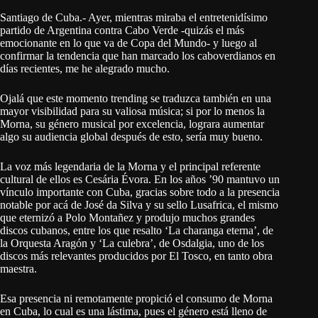
Santiago de Cuba.- Ayer, mientras miraba el entretenidísimo
partido de Argentina contra Cabo Verde -quizás el más
emocionante en lo que va de Copa del Mundo- y luego al
confirmar la tendencia que han marcado los caboverdianos en
días recientes, me he alegrado mucho.
Ojalá que este momento trending se traduzca también en una
mayor visibilidad para su valiosa música; si por lo menos la
Morna, su género musical por excelencia, lograra aumentar
algo su audiencia global después de esto, sería muy bueno.
La voz más legendaria de la Morna y el principal referente
cultural de ellos es Cesária Évora. En los años ’90 mantuvo un
vínculo importante con Cuba, gracias sobre todo a la presencia
notable por acá de José da Silva y su sello Lusafrica, el mismo
que eternizó a Polo Montañez y produjo muchos grandes
discos cubanos, entre los que resalto ‘La charanga eterna’, de
la Orquesta Aragón y ‘La culebra’, de Osdalgia, uno de los
discos más relevantes producidos por El Tosco, en tanto obra
maestra.
Esa presencia ni remotamente propició el consumo de Morna
en Cuba, lo cual es una lástima, pues el género está lleno de