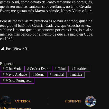
gemas. A mí, como devoto del canto femenino en portugués,
me atraen muchas cantoras caboverdianas; no tanto Cesária
Évora; me gustan más Mayra Andrade, Nancy Vieira o Lura.
Pero de todas ellas mi preferida es Mayra Andrade, quien ha
recogido el batón de Cesária. Cada vez que escucho su voz
sublime lamento que no se conozca por estos lares, lo cual se
me hace más penoso por el hecho de que ella nació en Cuba,
en 1985.
Post Views:
31
Etiquetas
#
Cabo Verde
#
Cesária Évora
#
fútbol
#
Lusafrica
#
Mayra Andrade
#
Morna
#
mundial
#
música
#
Música Portuguesa
ANTERIOR
SIGUIENTE
Más sobre este tema