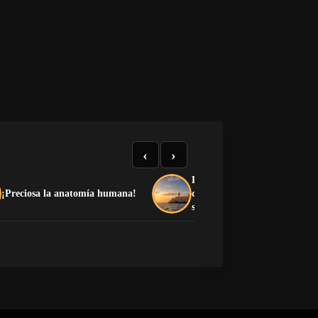
‹
›
Liberación de Cuba: cómo pa
¡Preciosa la anatomía humana!
de la dictadura a la democra
sin caer en otra dictadura