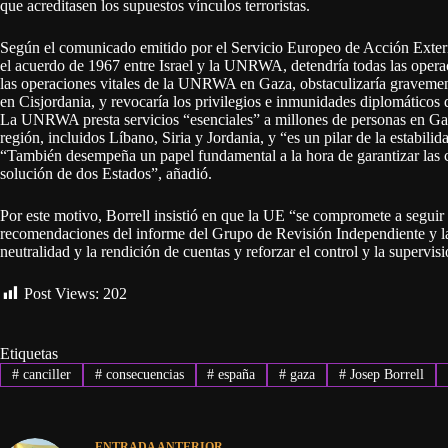
que acreditasen los supuestos vínculos terroristas.
Según el comunicado emitido por el Servicio Europeo de Acción Exteri
el acuerdo de 1967 entre Israel y la UNRWA, detendría todas las opera
las operaciones vitales de la UNRWA en Gaza, obstaculizaría gravemente
en Cisjordania, y revocaría los privilegios e inmunidades diplomátic
La UNRWA presta servicios “esenciales” a millones de personas en Gaza,
región, incluidos Líbano, Siria y Jordania, y “es un pilar de la estabili
“También desempeña un papel fundamental a la hora de garantizar las co
solución de dos Estados”, añadió.
Por este motivo, Borrell insistió en que la UE “se compromete a seguir
recomendaciones del informe del Grupo de Revisión Independiente y la
neutralidad y la rendición de cuentas y reforzar el control y la superv
Post Views:
202
Etiquetas
#
canciller
#
consecuencias
#
españa
#
gaza
#
Josep Borrell
ENTRADA
ANTERIOR