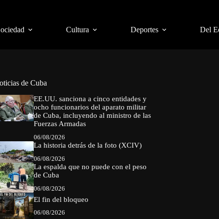
Sociedad
Cultura
Deportes
Del E
oticias de Cuba
EE.UU. sanciona a cinco entidades y
ocho funcionarios del aparato militar
de Cuba, incluyendo al ministro de las
Fuerzas Armadas
06/08/2026
La historia detrás de la foto (XCIV)
06/08/2026
La espalda que no puede con el peso
de Cuba
06/08/2026
El fin del bloqueo
06/08/2026