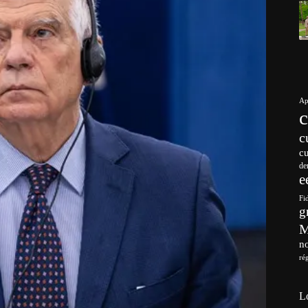
Ap
c
c
de
e
Fi
g
no
ré
L