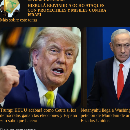
HIZBULÁ REIVINDICA OCHO ATAQUES
CON PROYECTILES Y MISILES CONTRA
ISRAEL
Más sobre este tema
Trump: EEUU acabará como Ceuta si los
Netanyahu llega a Washingt
demócratas ganan las elecciones y España
petición de Mamdani de arr
«no sabe qué hacer»
Estados Unidos