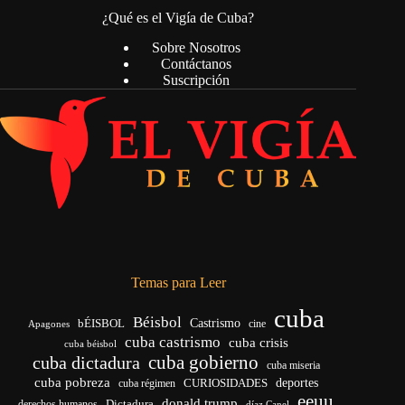
¿Qué es el Vigía de Cuba?
Sobre Nosotros
Contáctanos
Suscripción
Temas para Leer
cuba
Béisbol
bÉISBOL
Castrismo
cine
Apagones
cuba castrismo
cuba crisis
cuba béisbol
cuba gobierno
cuba dictadura
cuba miseria
cuba pobreza
deportes
cuba régimen
CURIOSIDADES
eeuu
donald trump
Dictadura
derechos humanos
díaz Canel