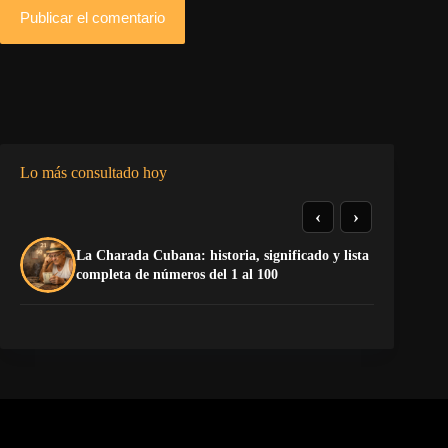
Publicar el comentario
Lo más consultado hoy
‹
›
De
La Charada Cubana: historia, significado y lista
do
completa de números del 1 al 100
Sa