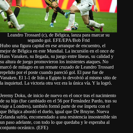
Leandro Trossard (c), de Bélgica, lanza para marcar su
segundo gol. EFE/EPA/Bob Frid
Hubo una figura capital en ese arranque de encuentro, el
mejor de Bélgica en este Mundial. La incursión en el once de
Hans Vanaken, su llegada, su juego entre líneas, su calidad y
su altura de juego promovieron los insistentes ataques. No
marcó de milagro en un remate cruzado de Leandro Trossard
repelido por el poste cuando pareció gol. El pase fue de
Vanaken. El 1-1 de Irán a Egipto lo devolvió al mismo sitio de
la inquietud. La victoria otra vez era la única vía. Y la logró.
Jeremy Doku, de inicio de nuevo en el once tras el nacimiento
de su hijo (fue cambiado en el 56 por Fernández Pardo, tras su
viaje a Londres), también formó parte de ese ímpetu con el
que Bélgica abordó el duelo, igual que De Bruyne. Nueva
Zelanda sufría, encomendado a una resistencia insostenible sin
un paso adelante, con todo lo que quedaba y le esperaba al
conjunto oceánico. (EFE)