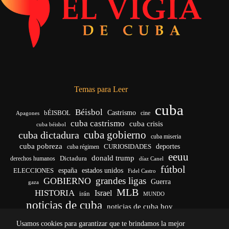
Temas para Leer
cuba
Béisbol
bÉISBOL
Castrismo
cine
Apagones
cuba castrismo
cuba crisis
cuba béisbol
cuba gobierno
cuba dictadura
cuba miseria
cuba pobreza
CURIOSIDADES
deportes
cuba régimen
eeuu
donald trump
Dictadura
derechos humanos
díaz Canel
fútbol
españa
ELECCIONES
estados unidos
Fidel Castro
grandes ligas
GOBIERNO
Guerra
gaza
MLB
HISTORIA
Israel
irán
MUNDO
noticias de cuba
noticias de cuba hoy
venezuela
real madrid
Rusia
Trump
régimen cubano
Ucrania
Usamos cookies para garantizar que te brindamos la mejor
vida
yankees