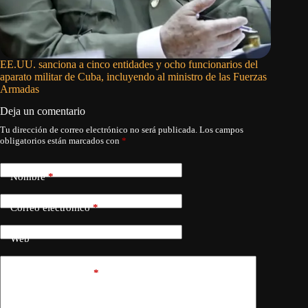
EE.UU. sanciona a cinco entidades y ocho funcionarios del
Siete pa
aparato militar de Cuba, incluyendo al ministro de las Fuerzas
restricc
Armadas
Deja un comentario
Tu dirección de correo electrónico no será publicada.
Los campos
obligatorios están marcados con
*
Nombre
*
Correo electrónico
*
Web
Añadir comentario
*