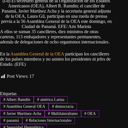
(i-d) El secretario general de la Organización de los Estados
Americanos (OEA), Albert R. Ramdin; el canciller de
Panamá, Javier Martínez Acha y la secretaria general adjunta
de la OEA, Laura Gil, participan en una rueda de prensa
previa a la 56 Asamblea General de la OEA este domingo, en
Ciudad de Panamá. EFE/ Aris Mariota
A ellos se suman 35 cancilleres, diez ministros de otras
carteras, 113 embajadores y representantes permanentes,
además de delegaciones de ocho organismos internacionales.
En la
Asamblea General de la OEA
participan los cancilleres
de los países miembros y no asisten los presidentes ni jefes de
Estado. (EFE)
Post Views:
17
Etiquetas
#
Albert Ramdin
#
américa Latina
#
Asamblea General OEA
#
democracia
#
Javier Martínez-Acha
#
Multilateralismo
#
OEA
#
panamá
#
Relaciones Internacionales
#
Seguridad Hemisférica