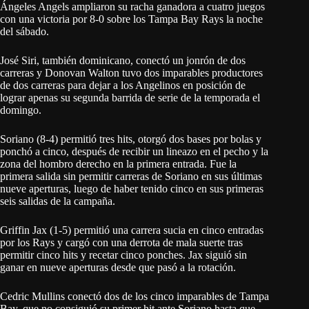
Ángeles Angels ampliaron su racha ganadora a cuatro juegos
con una victoria por 8-0 sobre los Tampa Bay Rays la noche
del sábado.
José Siri, también dominicano, conectó un jonrón de dos
carreras y Donovan Walton tuvo dos imparables productores
de dos carreras para dejar a los Angelinos en posición de
lograr apenas su segunda barrida de serie de la temporada el
domingo.
Soriano (8-4) permitió tres hits, otorgó dos bases por bolas y
ponchó a cinco, después de recibir un lineazo en el pecho y la
zona del hombro derecho en la primera entrada. Fue la
primera salida sin permitir carreras de Soriano en sus últimas
nueve aperturas, luego de haber tenido cinco en sus primeras
seis salidas de la campaña.
Griffin Jax (1-5) permitió una carrera sucia en cinco entradas
por los Rays y cargó con una derrota de mala suerte tras
permitir cinco hits y recetar cinco ponches. Jax siguió sin
ganar en nueve aperturas desde que pasó a la rotación.
Cedric Mullins conectó dos de los cinco imparables de Tampa
Bay, que no consiguió su primer hit ante Soriano hasta que