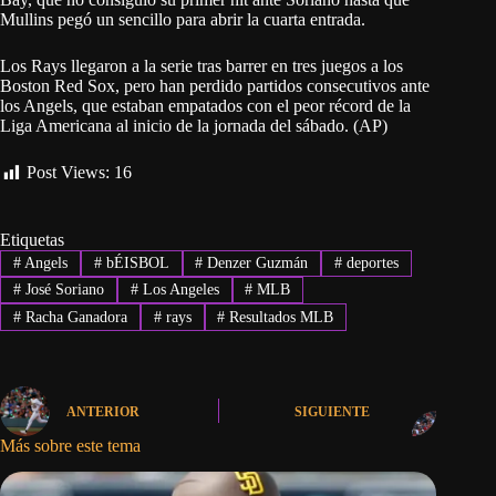
Mullins pegó un sencillo para abrir la cuarta entrada.
Los Rays llegaron a la serie tras barrer en tres juegos a los
Boston Red Sox, pero han perdido partidos consecutivos ante
los Angels, que estaban empatados con el peor récord de la
Liga Americana al inicio de la jornada del sábado. (AP)
Post Views:
16
Etiquetas
#
Angels
#
bÉISBOL
#
Denzer Guzmán
#
deportes
#
José Soriano
#
Los Angeles
#
MLB
#
Racha Ganadora
#
rays
#
Resultados MLB
ANTERIOR
SIGUIENTE
Más sobre este tema