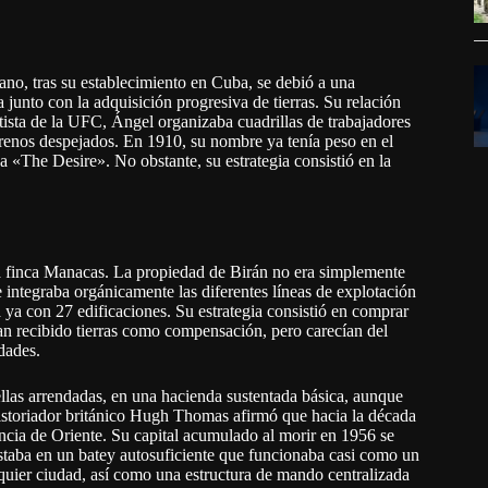
no, tras su establecimiento en Cuba, se debió a una
 junto con la adquisición progresiva de tierras. Su relación
sta de la UFC, Ángel organizaba cuadrillas de trabajadores
errenos despejados. En 1910, su nombre ya tenía peso en el
a «The Desire». No obstante, su estrategia consistió en la
a finca Manacas. La propiedad de Birán no era simplemente
integraba orgánicamente las diferentes líneas de explotación
 ya con 27 edificaciones. Su estrategia consistió en comprar
n recibido tierras como compensación, pero carecían del
udades.
llas arrendadas, en una hacienda sustentada básica, aunque
historiador británico Hugh Thomas afirmó que hacia la década
ncia de Oriente. Su capital acumulado al morir en 1956 se
estaba en un batey autosuficiente que funcionaba casi como un
quier ciudad, así como una estructura de mando centralizada