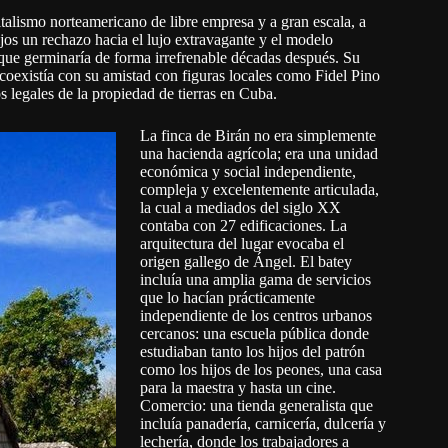
italismo norteamericano de libre empresa y a gran escala, a
ijos un rechazo hacia el lujo extravagante y el modelo
que germinaría de forma irrefrenable décadas después. Su
oexistía con su amistad con figuras locales como Fidel Pino
 legales de la propiedad de tierras en Cuba.
La finca de Birán no era simplemente
una hacienda agrícola; era una unidad
económica y social independiente,
compleja y excelentemente articulada,
la cual a mediados del siglo XX
contaba con 27 edificaciones. La
arquitectura del lugar evocaba el
origen gallego de Ángel. El batey
incluía una amplia gama de servicios
que lo hacían prácticamente
independiente de los centros urbanos
cercanos: una escuela pública donde
estudiaban tanto los hijos del patrón
como los hijos de los peones, una casa
para la maestra y hasta un cine.
Comercio: una tienda generalista que
incluía panadería, carnicería, dulcería y
lechería, donde los trabajadores a