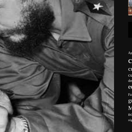
Ap
c
c
de
e
Fi
g
no
ré