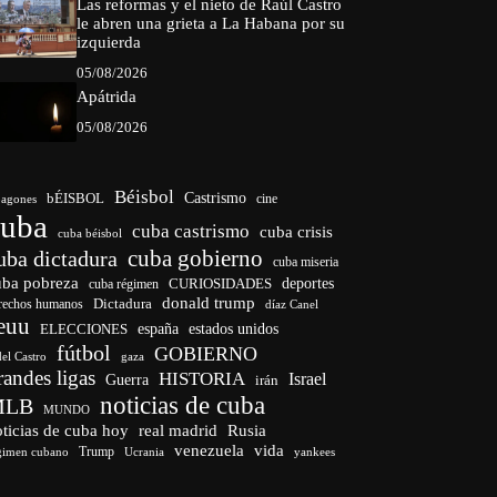
Las reformas y el nieto de Raúl Castro
le abren una grieta a La Habana por su
izquierda
05/08/2026
Apátrida
05/08/2026
Béisbol
bÉISBOL
Castrismo
cine
agones
cuba
cuba castrismo
cuba crisis
cuba béisbol
cuba gobierno
uba dictadura
cuba miseria
uba pobreza
CURIOSIDADES
deportes
cuba régimen
donald trump
Dictadura
rechos humanos
díaz Canel
euu
españa
ELECCIONES
estados unidos
fútbol
GOBIERNO
del Castro
gaza
randes ligas
HISTORIA
Israel
Guerra
irán
noticias de cuba
MLB
MUNDO
ticias de cuba hoy
real madrid
Rusia
venezuela
vida
Trump
gimen cubano
Ucrania
yankees