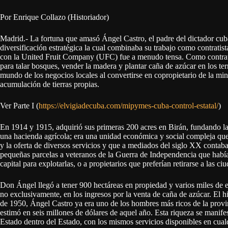
Por Enrique Collazo (Historiador)
Madrid.- La fortuna que amasó Ángel Castro, el padre del dictador cuba
diversificación estratégica la cual combinaba su trabajo como contratista
con la United Fruit Company (UFC) fue a menudo tensa. Como contrati
para talar bosques, vender la madera y plantar caña de azúcar en los t
mundo de los negocios locales al convertirse en copropietario de la min
acumulación de tierras propias.
Ver Parte I (
https://elvigiadecuba.com/mipymes-cuba-control-estatal/
)
En 1914 y 1915, adquirió sus primeras 200 acres en Birán, fundando l
una hacienda agrícola; era una unidad económica y social compleja que 
y la oferta de diversos servicios y que a mediados del siglo XX contaba
pequeñas parcelas a veteranos de la Guerra de Independencia que había
capital para explotarlas, o a propietarios que preferían retirarse a las ci
Don Ángel llegó a tener 900 hectáreas en propiedad y varios miles de e
no exclusivamente, en los ingresos por la venta de caña de azúcar. El 
de 1950, Ángel Castro ya era uno de los hombres más ricos de la provi
estimó en seis millones de dólares de aquel año. Esta riqueza se manif
Estado dentro del Estado, con los mismos servicios disponibles en cual