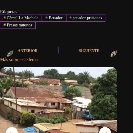
Etiquetas
#
Cárcel La Machala
#
Ecuador
#
ecuador prisiones
#
Presos muertos
ANTERIOR
SIGUIENTE
Más sobre este tema