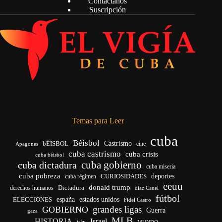
Contáctanos
Suscripción
Temas para Leer
cuba
Béisbol
bÉISBOL
Castrismo
cine
Apagones
cuba castrismo
cuba crisis
cuba béisbol
cuba gobierno
cuba dictadura
cuba miseria
cuba pobreza
deportes
cuba régimen
CURIOSIDADES
eeuu
donald trump
Dictadura
derechos humanos
díaz Canel
fútbol
ELECCIONES
españa
estados unidos
Fidel Castro
grandes ligas
GOBIERNO
Guerra
gaza
MLB
HISTORIA
Israel