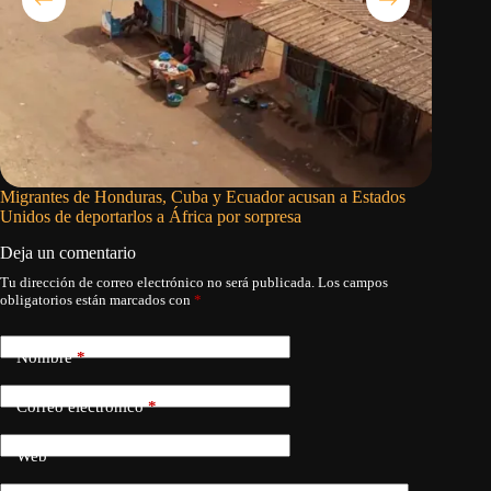
Migrantes de Honduras, Cuba y Ecuador acusan a Estados
Milei vi
Unidos de deportarlos a África por sorpresa
la inves
Deja un comentario
Tu dirección de correo electrónico no será publicada.
Los campos
obligatorios están marcados con
*
Nombre
*
Correo electrónico
*
Web