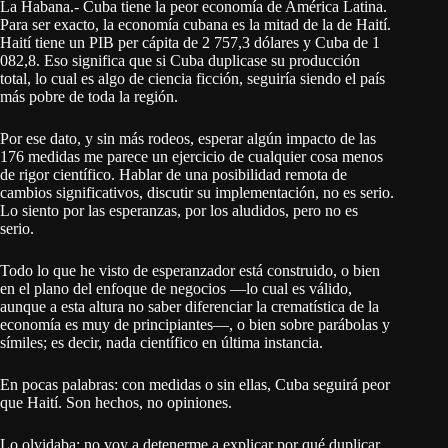
La Habana.- Cuba tiene la peor economía de América Latina.
Para ser exacto, la economía cubana es la mitad de la de Haití.
Haití tiene un PIB per cápita de 2 757,3 dólares y Cuba de 1
082,8. Eso significa que si Cuba duplicase su producción
total, lo cual es algo de ciencia ficción, seguiría siendo el país
más pobre de toda la región.
Por ese dato, y sin más rodeos, esperar algún impacto de las
176 medidas me parece un ejercicio de cualquier cosa menos
de rigor científico. Hablar de una posibilidad remota de
cambios significativos, discutir su implementación, no es serio.
Lo siento por las esperanzas, por los aludidos, pero no es
serio.
Todo lo que he visto de esperanzador está construido, o bien
en el plano del enfoque de negocios —lo cual es válido,
aunque a esta altura no saber diferenciar la crematística de la
economía es muy de principiantes—, o bien sobre parábolas y
símiles; es decir, nada científico en última instancia.
En pocas palabras: con medidas o sin ellas, Cuba seguirá peor
que Haití. Son hechos, no opiniones.
Lo olvidaba: no voy a detenerme a explicar por qué duplicar