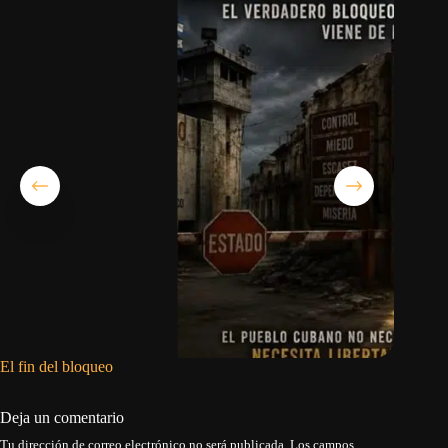
El fin del bloqueo
La dicta
asumir s
Deja un comentario
Tu dirección de correo electrónico no será publicada.
Los campos