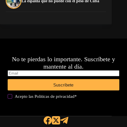
La espalda que no puede con el peso de Cuba
pr
No te pierdas lo importante. Suscríbete y
mantente al día.
Suscríbete
Acepto las
Politicas de privacidad
*