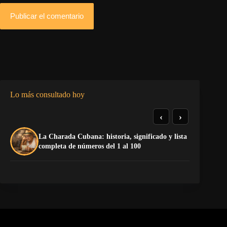
Publicar el comentario
Lo más consultado hoy
‹
›
La Charada Cubana: historia, significado y lista
El
completa de números del 1 al 100
de