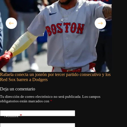
Rafaela conecta un jonrón por tercer partido consecutivo y los
Dodgers 
Red Sox barren a Dodgers
cierre d
Deja un comentario
Tu dirección de correo electrónico no será publicada.
Los campos
obligatorios están marcados con
*
Nombre
*