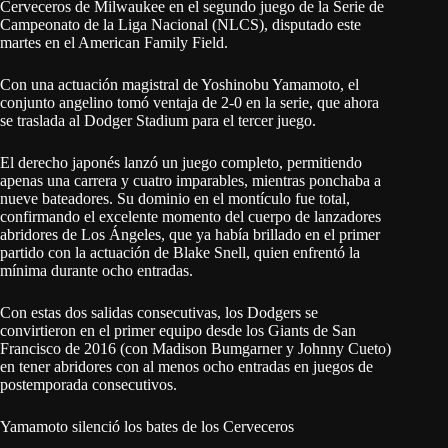
Cerveceros de Milwaukee en el segundo juego de la Serie de
Campeonato de la Liga Nacional (NLCS), disputado este
martes en el American Family Field.
Con una actuación magistral de Yoshinobu Yamamoto, el
conjunto angelino tomó ventaja de 2-0 en la serie, que ahora
se traslada al Dodger Stadium para el tercer juego.
El derecho japonés lanzó un juego completo, permitiendo
apenas una carrera y cuatro imparables, mientras ponchaba a
nueve bateadores. Su dominio en el montículo fue total,
confirmando el excelente momento del cuerpo de lanzadores
abridores de Los Ángeles, que ya había brillado en el primer
partido con la actuación de Blake Snell, quien enfrentó la
mínima durante ocho entradas.
Con estas dos salidas consecutivas, los Dodgers se
convirtieron en el primer equipo desde los Giants de San
Francisco de 2016 (con Madison Bumgarner y Johnny Cueto)
en tener abridores con al menos ocho entradas en juegos de
postemporada consecutivos.
Yamamoto silenció los bates de los Cerveceros