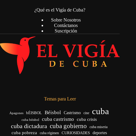
¿Qué es el Vigía de Cuba?
Sobre Nosotros
Contáctanos
Suscripción
Temas para Leer
cuba
Béisbol
bÉISBOL
Castrismo
cine
Apagones
cuba castrismo
cuba crisis
cuba béisbol
cuba gobierno
cuba dictadura
cuba miseria
cuba pobreza
CURIOSIDADES
deportes
cuba régimen