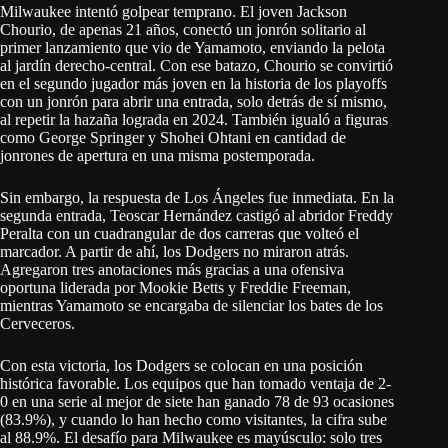
Milwaukee intentó golpear temprano. El joven Jackson
Chourio, de apenas 21 años, conectó un jonrón solitario al
primer lanzamiento que vio de Yamamoto, enviando la pelota
al jardín derecho-central. Con ese batazo, Chourio se convirtió
en el segundo jugador más joven en la historia de los playoffs
con un jonrón para abrir una entrada, solo detrás de sí mismo,
al repetir la hazaña lograda en 2024. También igualó a figuras
como George Springer y Shohei Ohtani en cantidad de
jonrones de apertura en una misma postemporada.
Sin embargo, la respuesta de Los Ángeles fue inmediata. En la
segunda entrada, Teoscar Hernández castigó al abridor Freddy
Peralta con un cuadrangular de dos carreras que volteó el
marcador. A partir de ahí, los Dodgers no miraron atrás.
Agregaron tres anotaciones más gracias a una ofensiva
oportuna liderada por Mookie Betts y Freddie Freeman,
mientras Yamamoto se encargaba de silenciar los bates de los
Cerveceros.
Con esta victoria, los Dodgers se colocan en una posición
histórica favorable. Los equipos que han tomado ventaja de 2-
0 en una serie al mejor de siete han ganado 78 de 93 ocasiones
(83.9%), y cuando lo han hecho como visitantes, la cifra sube
al 88.9%. El desafío para Milwaukee es mayúsculo: solo tres