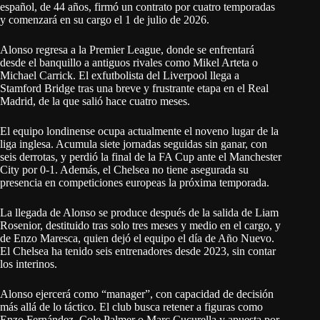
español, de 44 años, firmó un contrato por cuatro temporadas
y comenzará en su cargo el 1 de julio de 2026.
Alonso regresa a la Premier League, donde se enfrentará
desde el banquillo a antiguos rivales como Mikel Arteta o
Michael Carrick. El exfutbolista del Liverpool llega a
Stamford Bridge tras una breve y frustrante etapa en el Real
Madrid, de la que salió hace cuatro meses.
El equipo londinense ocupa actualmente el noveno lugar de la
liga inglesa. Acumula siete jornadas seguidas sin ganar, con
seis derrotas, y perdió la final de la FA Cup ante el Manchester
City por 0-1. Además, el Chelsea no tiene asegurada su
presencia en competiciones europeas la próxima temporada.
La llegada de Alonso se produce después de la salida de Liam
Rosenior, destituido tras solo tres meses y medio en el cargo, y
de Enzo Maresca, quien dejó el equipo el día de Año Nuevo.
El Chelsea ha tenido seis entrenadores desde 2023, sin contar
los interinos.
Alonso ejercerá como “manager”, con capacidad de decisión
más allá de lo táctico. El club busca retener a figuras como
Enzo Fernández, Cole Palmer o Marc Cucurella y apuesta por