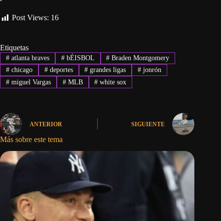
Post Views:
16
Etiquetas
#
atlanta braves
#
bÉISBOL
#
Braden Montgomery
#
chicago
#
deportes
#
grandes ligas
#
jonrón
#
miguel Vargas
#
MLB
#
white sox
ANTERIOR
SIGUIENTE
Más sobre este tema