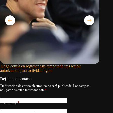
Judge confía en regresar esta temporada tras recibir
El Madri
autorización para actividad ligera
se march
Deja un comentario
Tu dirección de correo electrónico no será publicada.
Los campos
obligatorios están marcados con
*
Nombre
*