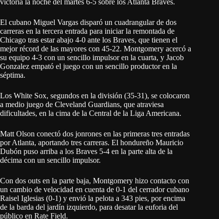
victoria la noche del martes 6-5 sobre los Atlanta Braves.
El cubano Miguel Vargas disparó un cuadrangular de dos
carreras en la tercera entrada para iniciar la remontada de
Chicago tras estar abajo 4-0 ante los Braves, que tienen el
mejor récord de las mayores con 45-22. Montgomery acercó a
su equipo 4-3 con un sencillo impulsor en la cuarta, y Jacob
Gonzalez empató el juego con un sencillo productor en la
séptima.
Los White Sox, segundos en la división (35-31), se colocaron
a medio juego de Cleveland Guardians, que atraviesa
dificultades, en la cima de la Central de la Liga Americana.
Matt Olson conectó dos jonrones en las primeras tres entradas
por Atlanta, aportando tres carreras. El hondureño Mauricio
Dubón puso arriba a los Braves 5-4 en la parte alta de la
décima con un sencillo impulsor.
Con dos outs en la parte baja, Montgomery hizo contacto con
un cambio de velocidad en cuenta de 0-1 del cerrador cubano
Raisel Iglesias (0-1) y envió la pelota a 343 pies, por encima
de la barda del jardín izquierdo, para desatar la euforia del
público en Rate Field.