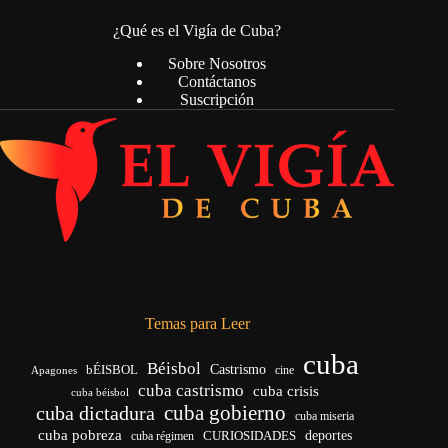
¿Qué es el Vigía de Cuba?
Sobre Nosotros
Contáctanos
Suscripción
Temas para Leer
cuba
Béisbol
bÉISBOL
Castrismo
cine
Apagones
cuba castrismo
cuba crisis
cuba béisbol
cuba gobierno
cuba dictadura
cuba miseria
cuba pobreza
CURIOSIDADES
deportes
cuba régimen