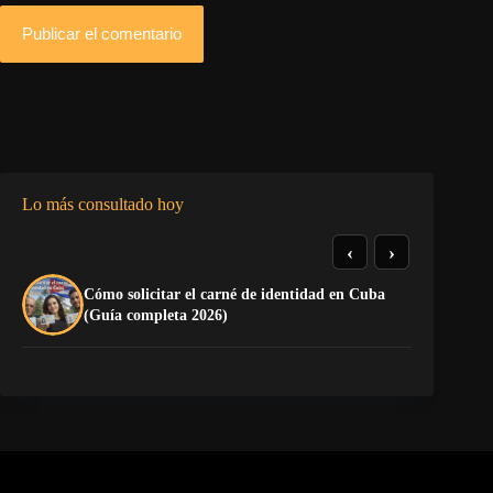
Publicar el comentario
Lo más consultado hoy
‹
›
Cómo solicitar el carné de identidad en Cuba
La
(Guía completa 2026)
co