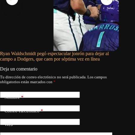
Ryan Waldschmidt pegó espectacular jonrón para dejar al
Cam Smit
campo a Dodgers, que caen por séptima vez en línea
da triun
Deja un comentario
Tu dirección de correo electrónico no será publicada.
Los campos
obligatorios están marcados con
*
Nombre
*
Correo electrónico
*
Web