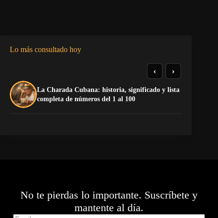
Lo más consultado hoy
‹
›
La Charada Cubana: historia, significado y lista
La
completa de números del 1 al 100
op
No te pierdas lo importante. Suscríbete y
mantente al día.