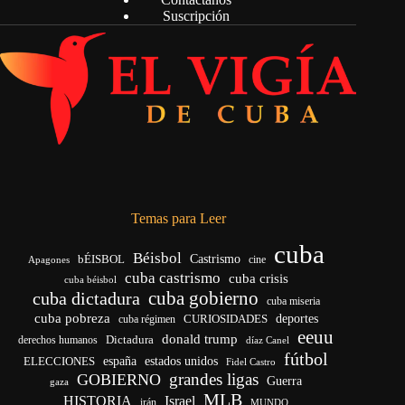
Suscripción
Temas para Leer
cuba
Béisbol
bÉISBOL
Castrismo
cine
Apagones
cuba castrismo
cuba crisis
cuba béisbol
cuba gobierno
cuba dictadura
cuba miseria
cuba pobreza
deportes
cuba régimen
CURIOSIDADES
eeuu
donald trump
Dictadura
derechos humanos
díaz Canel
fútbol
ELECCIONES
españa
estados unidos
Fidel Castro
grandes ligas
GOBIERNO
Guerra
gaza
MLB
HISTORIA
Israel
irán
MUNDO