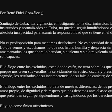
Por René Fidel González ()
Santiago de Cuba.- La vigilancia, el hostigamiento, la discriminación, la
instaurados y normalizados en Cuba, no pueden seguir hundiéndonos e
absoluta incapacidad para asumir la responsabilidad que se tiene en el d
No es predisposición para mentir: es desfachatez. No es necesidad de me
Lo que vemos y escuchamos, lo que nos habla, humilla y desprecia sin 
amamantados los que ahora lo heredan, sin talento y sin otra valentía n
son capaces.
El diálogo entre los excluidos, estén donde estén, no trata sobre los 
porque nos creen sus vasallos, la servidumbre sin rostro, oscura y pres
sagrado, los resultados de su incompetencia, de su falta de carácter, de s
El diálogo entre los excluidos no trata de nuestras diferencias, de los pr
amor propio, de dignidad y de respeto que nos debemos ante el asco qu
que pretenden seguir persiguiéndonos y castigándonos por los derechos y 
El yugo como único ofrecimiento