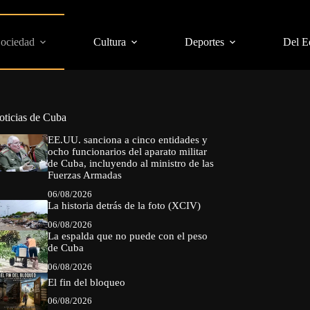
Sociedad
Cultura
Deportes
Del E
oticias de Cuba
EE.UU. sanciona a cinco entidades y
ocho funcionarios del aparato militar
de Cuba, incluyendo al ministro de las
Fuerzas Armadas
06/08/2026
La historia detrás de la foto (XCIV)
06/08/2026
La espalda que no puede con el peso
de Cuba
06/08/2026
El fin del bloqueo
06/08/2026