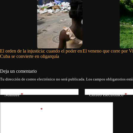
El orden de la injusticia: cuando el poder en
El veneno que corre por Vi
Cuba se convierte en oligarquía
Deja un comentario
Tu dirección de correo electrónico no será publicada.
Los campos obligatorios est
Nombre
*
Correo electrónico
*
Añadir comentario
*