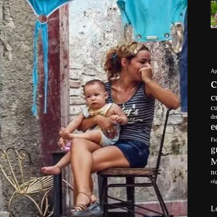
Ap
c
c
de
e
Fi
g
no
ré
L