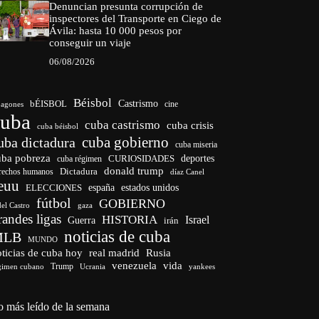
Denuncian presunta corrupción de
inspectores del Transporte en Ciego de
Ávila: hasta 10 000 pesos por
conseguir un viaje
06/08/2026
Béisbol
bÉISBOL
Castrismo
cine
agones
cuba
cuba castrismo
cuba crisis
cuba béisbol
cuba gobierno
uba dictadura
cuba miseria
uba pobreza
CURIOSIDADES
deportes
cuba régimen
donald trump
Dictadura
rechos humanos
díaz Canel
euu
españa
ELECCIONES
estados unidos
fútbol
GOBIERNO
del Castro
gaza
randes ligas
HISTORIA
Israel
Guerra
irán
noticias de cuba
MLB
MUNDO
ticias de cuba hoy
real madrid
Rusia
venezuela
vida
Trump
gimen cubano
Ucrania
yankees
o más leído de la semana