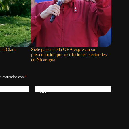
lla Clara
Siete países de la OEA expresan su
Los venez
preocupación por restricciones electorales
Gobierno 
en Nicaragua
án marcados con
*
Web