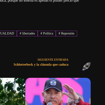
tica, porque no tenerla es apenas el primer precio que
GUALDAD
#
libertades
#
Política
#
Represión
SIGUIENTE
ENTRADA
Schlotterbeck y la cláusula que caduca