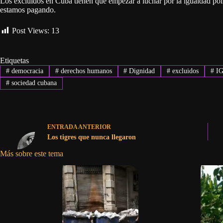
Los excluidos en Cuba tienen que empezar a luchar por la igualdad polí
estamos pagando.
Post Views:
13
Etiquetas
#
democracia
#
derechos humanos
#
Dignidad
#
excluidos
#
I
#
sociedad cubana
ENTRADA
ANTERIOR
Los tigres que nunca llegaron
Más sobre este tema