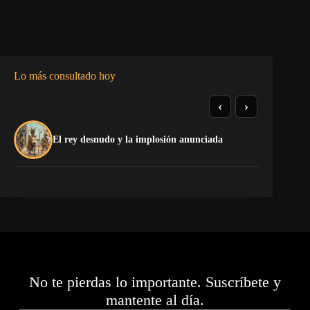
Lo más consultado hoy
‹
›
El
El rey desnudo y la implosión anunciada
Ca
No te pierdas lo importante. Suscríbete y
mantente al día.