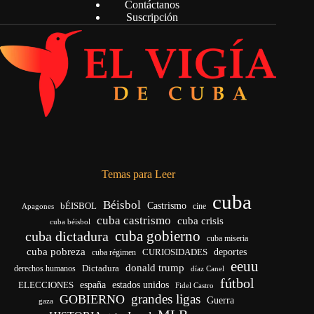
Contáctanos
Suscripción
Temas para Leer
cuba
Béisbol
bÉISBOL
Castrismo
cine
Apagones
cuba castrismo
cuba crisis
cuba béisbol
cuba gobierno
cuba dictadura
cuba miseria
cuba pobreza
deportes
cuba régimen
CURIOSIDADES
eeuu
donald trump
Dictadura
derechos humanos
díaz Canel
fútbol
ELECCIONES
españa
estados unidos
Fidel Castro
grandes ligas
GOBIERNO
Guerra
gaza