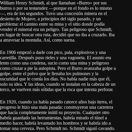
William Henry Schmidt, al que llamaban «Burro» por sus
burros o por su testarudez —porque en el fondo es lo mismo
—, era de los segundos. Tuvo una concesión minera en el
desierto de Mojave, a principios del siglo pasado, y un
problema: el camino entre su mina y el sitio donde podía
vender el mineral era un peligro. Tan peligroso que Schmidt,
en lugar de buscar otra ruta, decidió que no iba a cruzarlo. Iba
a atravesar la montaña. Así, como suena.
En 1906 empezó a darle con pico, pala, explosivos y una
carretilla. Después puso rieles y una vagoneta. El asunto era
lento como una condena, sucio como una mina y peligroso
como cruzar a pie la autopista. Pero el Burro avanzaba golpe a
golpe, entre el polvo que le llenaba los pulmones y la
oscuridad que le comía los días. No había nadie más que él,
solo su idea. Y las ideas, cuando se instalan en la cabeza de un
terco, se vuelven más sólidas que la roca que intenta perforar.
En 1920, cuando ya había pasado catorce años bajo tierra, el
progreso le hizo una mala pasada: construyeron una carretera
que hacía completamente inútil su proyecto. Cualquier otro
habría guardado las herramientas, habría mirado el túnel a
medio hacer, habría levantado los hombros y se habría ido a
tomar una cerveza. Pero Schmidt no. Schmidt siguió cavando.