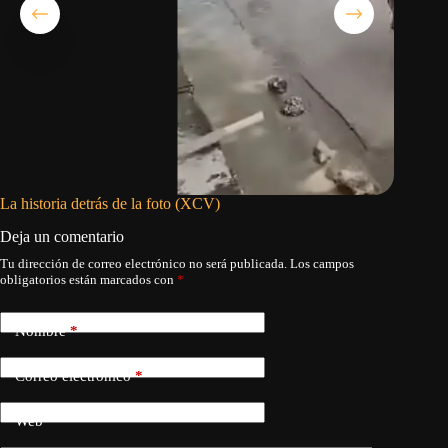
La historia detrás de la foto (XCV)
La otra 
Deja un comentario
Tu dirección de correo electrónico no será publicada.
Los campos
obligatorios están marcados con
*
Nombre
*
Correo electrónico
*
Web