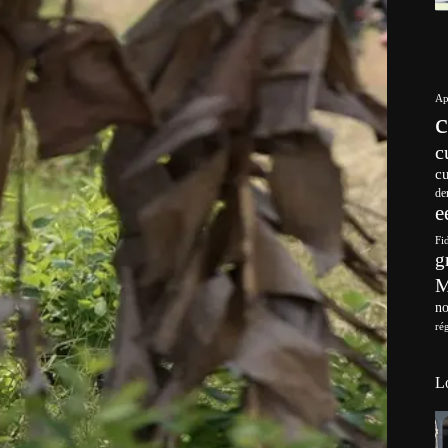
Ap
c
c
de
e
Fi
g
no
ré
L