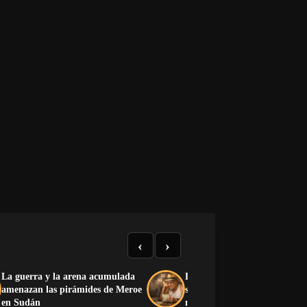
‹
›
La guerra y la arena acumulada
La Charada Cubana: historia
amenazan las pirámides de Meroe
significado y lista completa d
en Sudán
números del 1 al 100