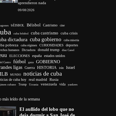
aprendieron nada
09/08/2026
Béisbol
bÉISBOL
Castrismo
cine
agones
cuba
cuba castrismo
cuba crisis
cuba béisbol
cuba gobierno
uba dictadura
cuba miseria
uba pobreza
deportes
cuba régimen
CURIOSIDADES
donald trump
Dictadura
rechos humanos
díaz Canel
euu
ELECCIONES
españa
estados unidos
fútbol
GOBIERNO
del Castro
gaza
randes ligas
HISTORIA
Israel
Guerra
irán
noticias de cuba
MLB
MUNDO
ticias de cuba hoy
real madrid
Rusia
venezuela
vida
Trump
gimen cubano
Ucrania
yankees
o más leído de la semana