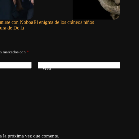
eunirse con Noboa
El enigma de los cráneos niños
La Fiscal
idura de De la
meses de 
Moreno
án marcados con
*
Web
a la próxima vez que comente.