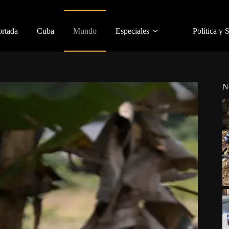
ortada
Cuba
Mundo
Especiales
Política y 
N