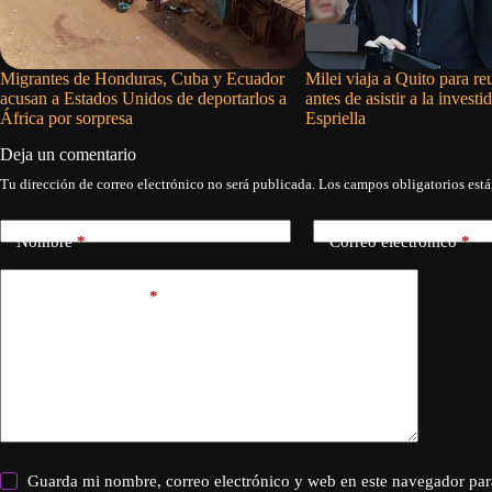
Migrantes de Honduras, Cuba y Ecuador
Milei viaja a Quito para r
acusan a Estados Unidos de deportarlos a
antes de asistir a la invest
África por sorpresa
Espriella
Deja un comentario
Tu dirección de correo electrónico no será publicada.
Los campos obligatorios est
Nombre
*
Correo electrónico
*
Añadir comentario
*
Guarda mi nombre, correo electrónico y web en este navegador par